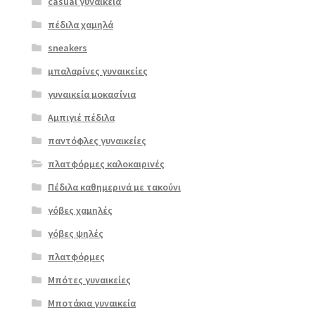
casual γυναικεία
πέδιλα χαμηλά
sneakers
μπαλαρίνες γυναικείες
γυναικεία μοκασίνια
Αμπιγιέ πέδιλα
παντόφλες γυναικείες
πλατφόρμες καλοκαιρινές
Πέδιλα καθημερινά με τακούνι
γόβες χαμηλές
γόβες ψηλές
Επιλο
πλατφόρμες
γή
Μπότες γυναικείες
Μποτάκια γυναικεία