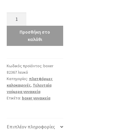
boxer
82367
λευκό
Προσθήκη στο
ποσότητα
καλάθι
Κωδικός προϊόντος:
boxer
82367 λευκό
Κατηγορίες:
πλατφόρμες
καλοκαιρινές
,
Τελευταία
νούμερα γυναικεία
Ετικέτα:
boxer γυναικεία
Επιπλέον πληροφορίες