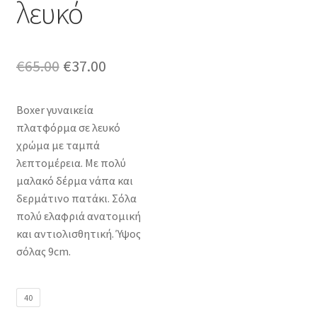
λευκό
Original
Η
€
65.00
€
37.00
price
τρέχουσα
Boxer γυναικεία
was:
τιμή
πλατφόρμα σε λευκό
€65.00.
είναι:
χρώμα με ταμπά
λεπτομέρεια. Με πολύ
€37.00.
μαλακό δέρμα νάπα και
δερμάτινο πατάκι. Σόλα
πολύ ελαφριά ανατομική
και αντιολισθητική. Ύψος
σόλας 9cm.
40