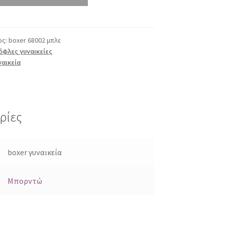
ος:
boxer 68002 μπλε
φλες γυναικείες
ναικεία
ρίες
boxer γυναικεία
Μπορντώ