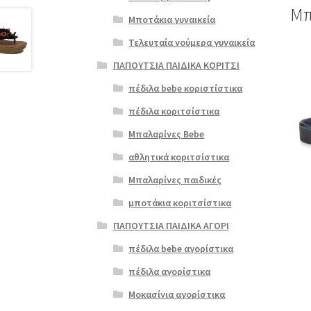
Μπ
Μποτάκια γυναικεία
Τελευταία νούμερα γυναικεία
Αυτό
ΠΑΠΟΥΤΣΙΑ ΠΑΙΔΙΚΑ ΚΟΡΙΤΣΙ
το
προϊ
πέδιλα bebe κοριστίστικα
έχει
πέδιλα κοριτσίστικα
πολλ
παρα
Μπαλαρίνες Bebe
Οι
αθλητικά κοριτσίστικα
επιλ
μπορ
Μπαλαρίνες παιδικές
να
μποτάκια κοριτσίστικα
επιλ
στη
ΠΑΠΟΥΤΣΙΑ ΠΑΙΔΙΚΑ ΑΓΟΡΙ
σελί
πέδιλα bebe αγορίστικα
του
προϊ
πέδιλα αγορίστικα
Μοκασίνια αγορίστικα