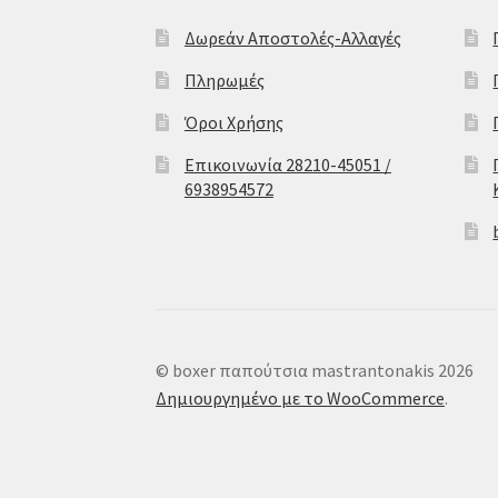
Δωρεάν Αποστολές-Αλλαγές
Πληρωμές
Όροι Χρήσης
Επικοινωνία 28210-45051 /
6938954572
© boxer παπούτσια mastrantonakis 2026
Δημιουργημένο με το WooCommerce
.