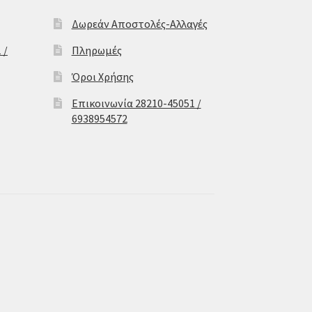
Δωρεάν Αποστολές-Αλλαγές
 /
Πληρωμές
Όροι Χρήσης
Επικοινωνία 28210-45051 /
6938954572