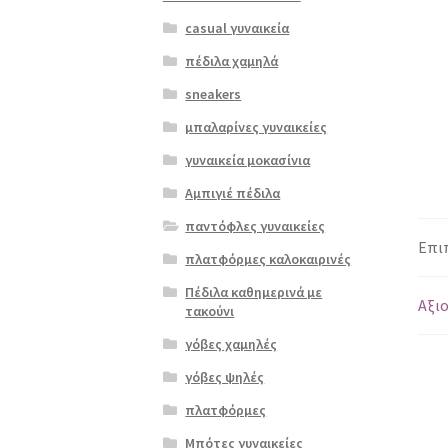
casual γυναικεία
πέδιλα χαμηλά
sneakers
μπαλαρίνες γυναικείες
γυναικεία μοκασίνια
Αμπιγιέ πέδιλα
παντόφλες γυναικείες
Επι
πλατφόρμες καλοκαιρινές
Πέδιλα καθημερινά με
Αξιο
τακούνι
γόβες χαμηλές
γόβες ψηλές
πλατφόρμες
Μπότες γυναικείες