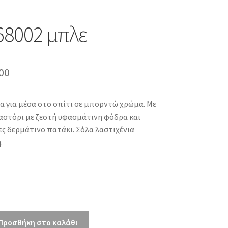
68002 μπλε
inal
Η
00
e
τρέχουσα
 για μέσα στο σπίτι σε μπορντώ χρώμα. Με
τιμή
αστόρι με ζεστή υφασμάτινη φόδρα και
00.
είναι:
ς δερμάτινο πατάκι. Σόλα λαστιχένια
.
€28.00.
Προσθήκη στο καλάθι