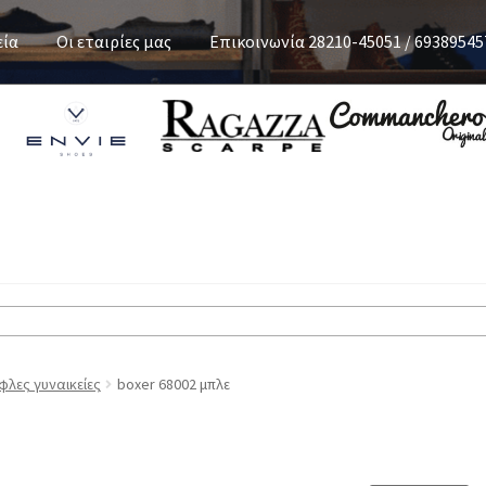
εία
Οι εταιρίες μας
Επικοινωνία 28210-45051 / 69389545
λες γυναικείες
boxer 68002 μπλε