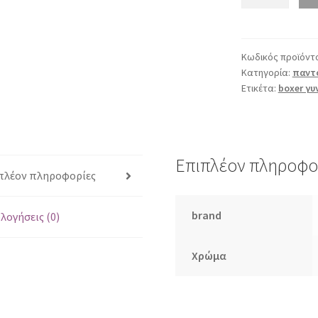
68002
μπλε
ποσότητα
Κωδικός προϊόντ
Κατηγορία:
παντό
Ετικέτα:
boxer γυ
Επιπλέον πληροφο
πλέον πληροφορίες
brand
λογήσεις (0)
Χρώμα