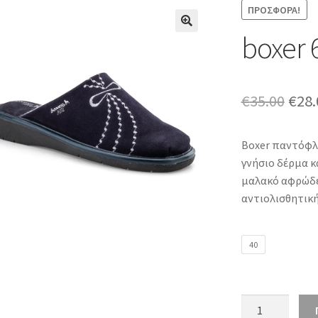
ΠΡΟΣΦΟΡΆ!
boxer 
Orig
€
35.00
€
28.
pric
Boxer παντόφλα
was:
γνήσιο δέρμα κ
€35.
μαλακό αφρώδε
αντιολισθητική
40
boxer