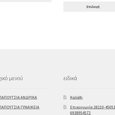
was:
τιμή
Επιλογή
€79.00.
είναι:
€63.00.
ικό μενού
ειδικά
ΠΑΠΟΥΤΣΙΑ ΑΝΔΡΙΚΑ
Καλάθι
ΠΑΠΟΥΤΣΙΑ ΓΥΝΑΙΚΕΙΑ
Επικοινωνία 28210-45051
6938954572