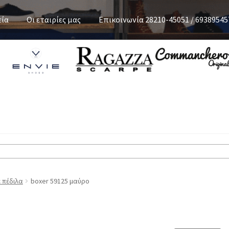
εία
Οι εταιρίες μας
Επικοινωνία 28210-45051 / 69389545
έ πέδιλα
boxer 59125 μαύρο