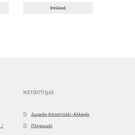
was:
τιμή
Επιλογή
€79.00.
είναι:
€63.00.
κατάστημα
Δωρεάν Αποστολές-Αλλαγές
 /
Πληρωμές