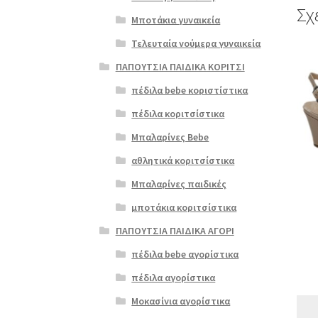
Σχ
Μποτάκια γυναικεία
Τελευταία νούμερα γυναικεία
Αυτό
ΠΑΠΟΥΤΣΙΑ ΠΑΙΔΙΚΑ ΚΟΡΙΤΣΙ
το
προϊ
πέδιλα bebe κοριστίστικα
έχει
πέδιλα κοριτσίστικα
πολλ
παρα
Μπαλαρίνες Bebe
Οι
αθλητικά κοριτσίστικα
επιλ
μπορ
Μπαλαρίνες παιδικές
να
μποτάκια κοριτσίστικα
επιλ
στη
ΠΑΠΟΥΤΣΙΑ ΠΑΙΔΙΚΑ ΑΓΟΡΙ
σελί
πέδιλα bebe αγορίστικα
του
προϊ
πέδιλα αγορίστικα
Μοκασίνια αγορίστικα