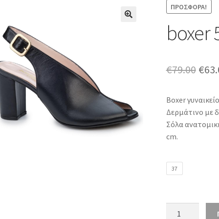
ΠΡΟΣΦΟΡΆ!
boxer 
Orig
€
79.00
€
63.
pric
Boxer γυναικεί
was:
Δερμάτινο με δ
€79.
Σόλα ανατομική
cm.
37
boxer