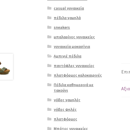
casual γυναικεία
πέδιλα χαμηλά
sneakers
μπαλαρίνες γυναικείες
γυναικεία μοκασίνια
Αμπιγιέ πέδιλα
παντόφλες γυναικείες
Επι
πλατφόρμες καλοκαιρινές
Πέδιλα καθημερινά με
Αξιο
τακούνι
γόβες χαμηλές
γόβες ψηλές
πλατφόρμες
Μπότες γυναικείες