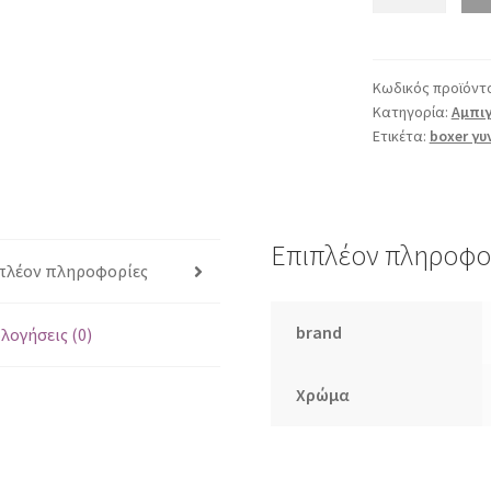
59125
μαύρο
ποσότητα
Κωδικός προϊόντ
Κατηγορία:
Αμπιγ
Ετικέτα:
boxer γυ
Επιπλέον πληροφο
πλέον πληροφορίες
brand
λογήσεις (0)
Χρώμα