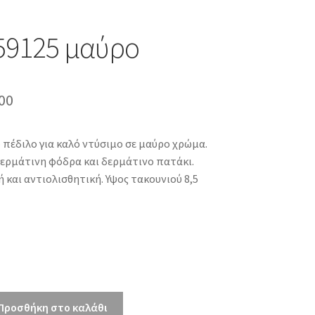
59125 μαύρο
inal
Η
00
e
τρέχουσα
ο πέδιλο για καλό ντύσιμο σε μαύρο χρώμα.
τιμή
ερμάτινη φόδρα και δερμάτινο πατάκι.
00.
είναι:
 και αντιολισθητική. Υψος τακουνιού 8,5
€63.00.
Προσθήκη στο καλάθι