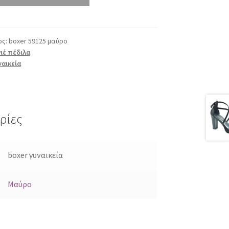
ος:
boxer 59125 μαύρο
ιέ πέδιλα
ναικεία
ρίες
boxer γυναικεία
Μαύρο