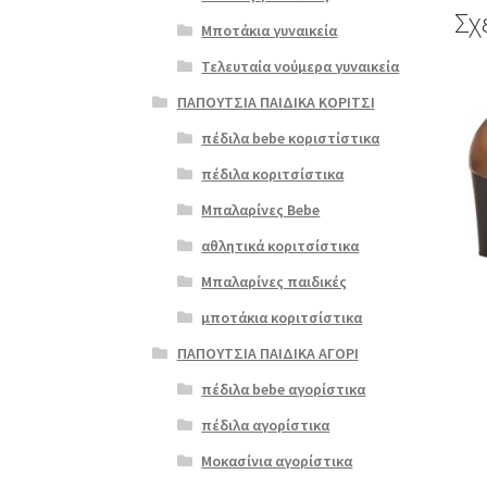
Σχ
Μποτάκια γυναικεία
Τελευταία νούμερα γυναικεία
Αυτό
ΠΑΠΟΥΤΣΙΑ ΠΑΙΔΙΚΑ ΚΟΡΙΤΣΙ
το
προϊ
πέδιλα bebe κοριστίστικα
έχει
πέδιλα κοριτσίστικα
πολλ
παρα
Μπαλαρίνες Bebe
Οι
αθλητικά κοριτσίστικα
επιλ
μπορ
Μπαλαρίνες παιδικές
να
μποτάκια κοριτσίστικα
επιλ
στη
ΠΑΠΟΥΤΣΙΑ ΠΑΙΔΙΚΑ ΑΓΟΡΙ
σελί
πέδιλα bebe αγορίστικα
του
προϊ
πέδιλα αγορίστικα
Μοκασίνια αγορίστικα