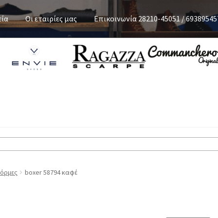
εία
Οι εταιρίες μας
Επικοινωνία 28210-45051 / 69389545
όρμες
boxer 58794 καφέ