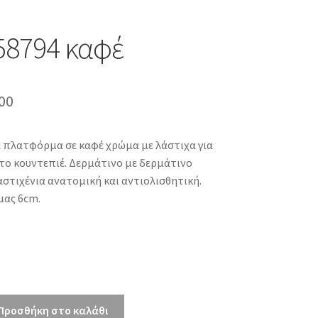
58794 καφέ
inal
Η
00
e
τρέχουσα
α πλατφόρμα σε καφέ χρώμα με λάστιχα για
τιμή
το κουντεπιέ. Δερμάτινο με δερμάτινο
00.
είναι:
αστιχένια ανατομική και αντιολισθητική.
ας 6cm.
€60.00.
Προσθήκη στο καλάθι