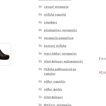
casual γυναικεία
πέδιλα χαμηλά
sneakers
μπαλαρίνες γυναικείες
γυναικεία μοκασίνια
Αμπιγιέ πέδιλα
παντόφλες γυναικείες
Επι
πλατφόρμες καλοκαιρινές
Πέδιλα καθημερινά με
Αξιο
τακούνι
γόβες χαμηλές
γόβες ψηλές
πλατφόρμες
Μπότες γυναικείες