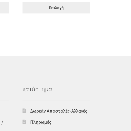
was:
τιμή
Επιλογή
€75.00.
είναι:
€60.00.
κατάστημα
Δωρεάν Αποστολές-Αλλαγές
 /
Πληρωμές