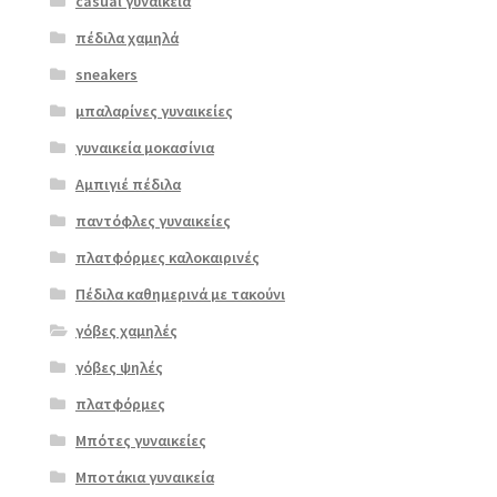
casual γυναικεία
πέδιλα χαμηλά
sneakers
μπαλαρίνες γυναικείες
γυναικεία μοκασίνια
Αμπιγιέ πέδιλα
παντόφλες γυναικείες
πλατφόρμες καλοκαιρινές
Πέδιλα καθημερινά με τακούνι
γόβες χαμηλές
γόβες ψηλές
Επιλο
πλατφόρμες
γή
Μπότες γυναικείες
Μποτάκια γυναικεία