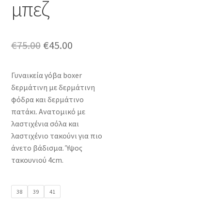
μπεζ
Original
Η
€
75.00
€
45.00
price
τρέχουσα
Γυναικεία γόβα boxer
was:
τιμή
δερμάτινη με δερμάτινη
€75.00.
είναι:
φόδρα και δερμάτινο
πατάκι. Ανατομικό με
€45.00.
λαστιχένια σόλα και
λαστιχένιο τακούνι για πιο
άνετο βάδισμα. Ύψος
τακουνιού 4cm.
38
39
41