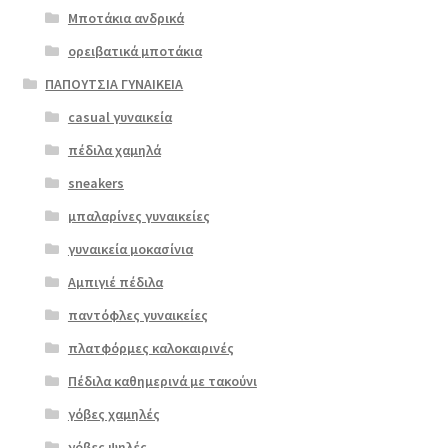
του
Μποτάκια ανδρικά
€72.00.
προϊόντος
ορειβατικά μποτάκια
ΠΑΠΟΥΤΣΙΑ ΓΥΝΑΙΚΕΙΑ
casual γυναικεία
πέδιλα χαμηλά
sneakers
μπαλαρίνες γυναικείες
γυναικεία μοκασίνια
Αμπιγιέ πέδιλα
παντόφλες γυναικείες
πλατφόρμες καλοκαιρινές
Πέδιλα καθημερινά με τακούνι
γόβες χαμηλές
γόβες ψηλές