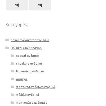
γή
γή
Κατηγορίες
Αυτό
το
boxer ανδρικά παπούτσια
προϊόν
έχει
ΠΑΠΟΥΤΣΙΑ ΑΝΔΡΙΚΑ
πολλαπλές
casual ανδρικά
Ragazza
παραλλαγές.
0741 ταμπά
sneakers ανδρικά
Οι
επιλογές
Μοκασίνια ανδρικά
ΠΡΟΣΦΟΡΆ!
μπορούν
Αμπιγιέ
€
89.00
να
παπουτσοπέδιλα ανδρικά
Original
Η
€
72.00
επιλεγούν
price
τρέχουσα
στη
πέδιλα ανδρικά
was:
τιμή
σελίδα
παντόφλες ανδρικές
€89.00.
είναι: