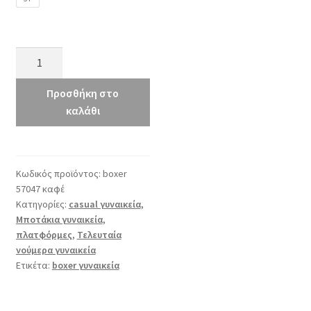
boxer
57047
καφέ
Προσθήκη στο
ποσότητα
καλάθι
Κωδικός προϊόντος:
boxer
57047 καφέ
Κατηγορίες:
casual γυναικεία
,
Μποτάκια γυναικεία
,
πλατφόρμες
,
Τελευταία
νούμερα γυναικεία
Ετικέτα:
boxer γυναικεία