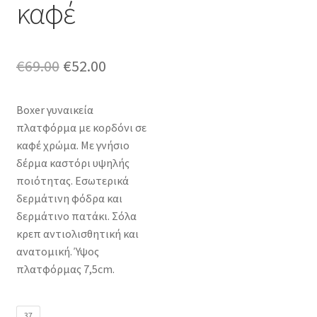
καφέ
Original
Η
€
69.00
€
52.00
price
τρέχουσα
Boxer γυναικεία
was:
τιμή
πλατφόρμα με κορδόνι σε
€69.00.
είναι:
καφέ χρώμα. Με γνήσιο
δέρμα καστόρι υψηλής
€52.00.
ποιότητας. Εσωτερικά
δερμάτινη φόδρα και
δερμάτινο πατάκι. Σόλα
κρεπ αντιολισθητική και
ανατομική. Ύψος
πλατφόρμας 7,5cm.
37