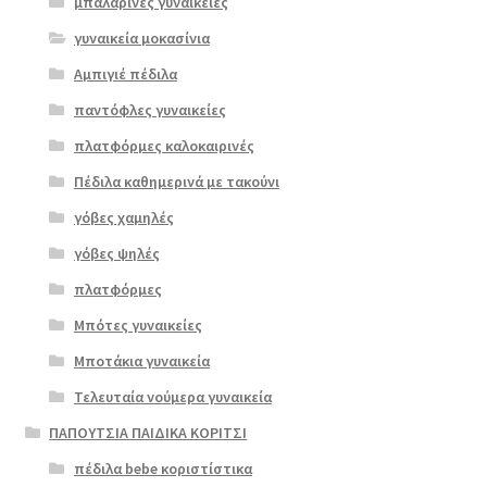
μπαλαρίνες γυναικείες
γυναικεία μοκασίνια
Αμπιγιέ πέδιλα
παντόφλες γυναικείες
πλατφόρμες καλοκαιρινές
Πέδιλα καθημερινά με τακούνι
γόβες χαμηλές
γόβες ψηλές
Επιλο
πλατφόρμες
γή
Μπότες γυναικείες
Μποτάκια γυναικεία
Τελευταία νούμερα γυναικεία
ΠΑΠΟΥΤΣΙΑ ΠΑΙΔΙΚΑ ΚΟΡΙΤΣΙ
πέδιλα bebe κοριστίστικα