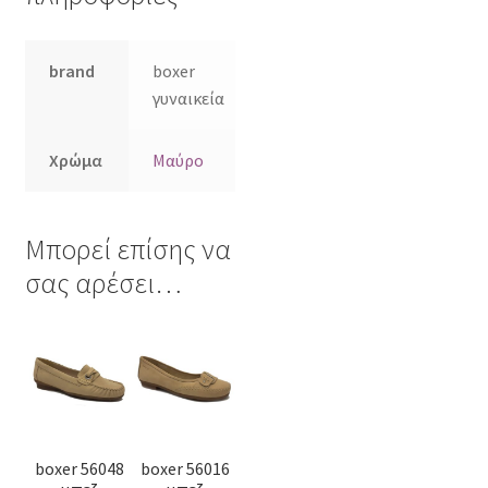
brand
boxer
γυναικεία
Χρώμα
Μαύρο
Μπορεί επίσης να
σας αρέσει…
Αυτό
Αυτό
το
το
προϊόν
προϊόν
έχει
έχει
πολλαπλές
πολλαπλές
boxer 56048
boxer 56016
παραλλαγές.
παραλλαγές.