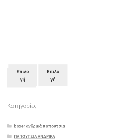
Επιλο
Επιλο
Επιλο
γή
γή
γή
Κατηγορίες
Αυτό
το
boxer ανδρικά παπούτσια
προϊόν
έχει
ΠΑΠΟΥΤΣΙΑ ΑΝΔΡΙΚΑ