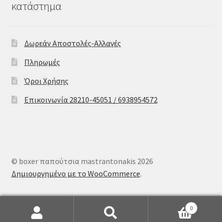
κατάστημα
Δωρεάν Αποστολές-Αλλαγές
Πληρωμές
Όροι Χρήσης
Επικοινωνία 28210-45051 / 6938954572
© boxer παπούτσια mastrantonakis 2026
Δημιουργημένο με το WooCommerce
.
0
Αναζήτηση
Αναζήτηση