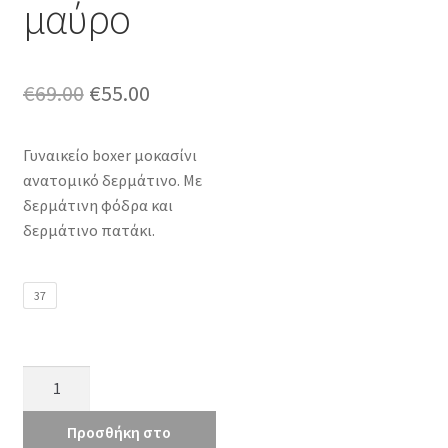
μαύρο
Original
Η
€
69.00
€
55.00
price
τρέχουσα
Γυναικείο boxer μοκασίνι
was:
τιμή
ανατομικό δερμάτινο. Με
€69.00.
είναι:
δερμάτινη φόδρα και
δερμάτινο πατάκι.
€55.00.
37
boxer
56048
μαύρο
Προσθήκη στο