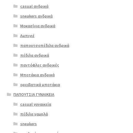
πολλαπλές
casual ανδρικά
boxer 56649
παραλλαγές.
λευκό
sneakers ανδρικά
Οι
επιλογές
Μοκασίνια ανδρικά
ΠΡΟΣΦΟΡΆ!
μπορούν
Αμπιγιέ
€
69.00
να
παπουτσοπέδιλα ανδρικά
Original
Η
€
50.00
επιλεγούν
price
τρέχουσα
στη
πέδιλα ανδρικά
was:
τιμή
σελίδα
παντόφλες ανδρικές
€69.00.
είναι:
του
Μποτάκια ανδρικά
€50.00.
προϊόντος
ορειβατικά μποτάκια
ΠΑΠΟΥΤΣΙΑ ΓΥΝΑΙΚΕΙΑ
casual γυναικεία
πέδιλα χαμηλά
sneakers