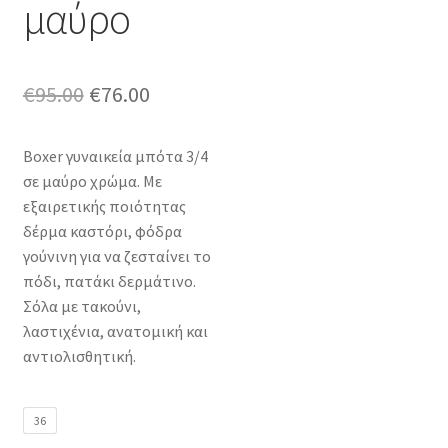
μαύρο
Original
Η
€
95.00
€
76.00
price
τρέχουσα
Boxer γυναικεία μπότα 3/4
was:
τιμή
σε μαύρο χρώμα. Με
€95.00.
είναι:
εξαιρετικής ποιότητας
δέρμα καστόρι, φόδρα
€76.00.
γούνινη για να ζεσταίνει το
πόδι, πατάκι δερμάτινο.
Σόλα με τακούνι,
λαστιχένια, ανατομική και
αντιολισθητική.
36