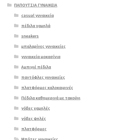
ΠΑΠΟΥΤΣΙΑ ΓΥΝΑΙΚΕΙΑ
casual γυναικεία
πέδιλα χαμηλά
sneakers
μπαλαρίνες γυναικείες
γυναικεία μοκασίνια
Αμπιγιέ πέδιλα
παντόφλες γυναικείες
πλατφόρμες καλοκαιρινές
Πέδιλα καθημερινά με τακούνι
γόβες χαμηλές
γόβες ψηλές
Επιλο
πλατφόρμες
γή
Μπότες γυναικείες