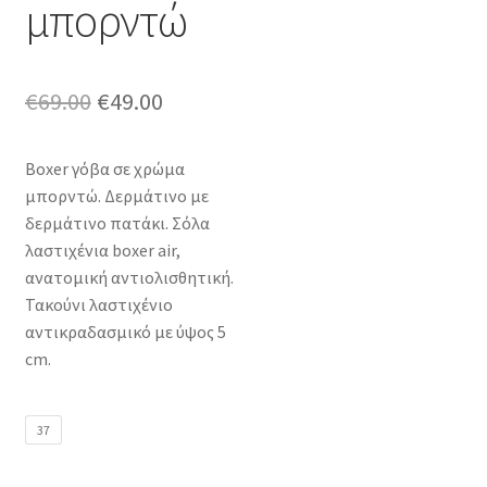
μπορντώ
Original
Η
€
69.00
€
49.00
price
τρέχουσα
Boxer γόβα σε χρώμα
was:
τιμή
μπορντώ. Δερμάτινο με
€69.00.
είναι:
δερμάτινο πατάκι. Σόλα
λαστιχένια boxer air,
€49.00.
ανατομική αντιολισθητική.
Τακούνι λαστιχένιο
αντικραδασμικό με ύψος 5
cm.
37