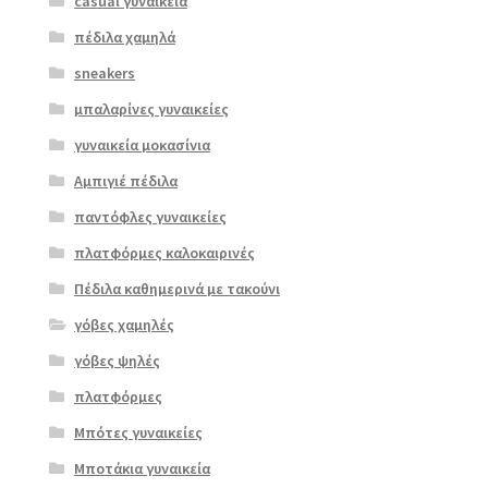
casual γυναικεία
πέδιλα χαμηλά
sneakers
μπαλαρίνες γυναικείες
γυναικεία μοκασίνια
Αμπιγιέ πέδιλα
παντόφλες γυναικείες
πλατφόρμες καλοκαιρινές
Πέδιλα καθημερινά με τακούνι
γόβες χαμηλές
γόβες ψηλές
Επιλο
πλατφόρμες
γή
Μπότες γυναικείες
Μποτάκια γυναικεία