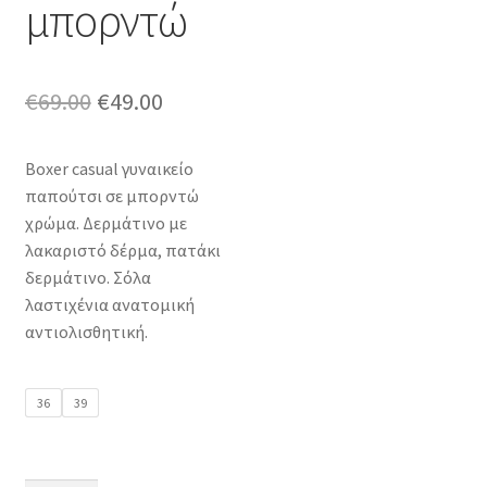
μπορντώ
Original
Η
€
69.00
€
49.00
price
τρέχουσα
Boxer casual γυναικείο
was:
τιμή
παπούτσι σε μπορντώ
€69.00.
είναι:
χρώμα. Δερμάτινο με
λακαριστό δέρμα, πατάκι
€49.00.
δερμάτινο. Σόλα
λαστιχένια ανατομική
αντιολισθητική.
36
39