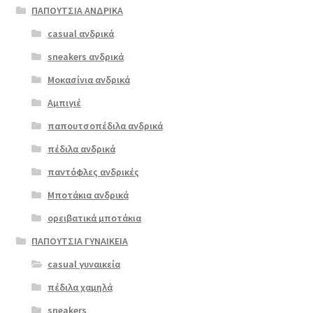
έχει
ΠΑΠΟΥΤΣΙΑ ΑΝΔΡΙΚΑ
πολλαπλές
casual ανδρικά
boxer 51078
παραλλαγές.
πλατίνα
sneakers ανδρικά
Οι
επιλογές
Μοκασίνια ανδρικά
ΠΡΟΣΦΟΡΆ!
μπορούν
Αμπιγιέ
€
69.00
να
παπουτσοπέδιλα ανδρικά
Original
Η
€
55.00
επιλεγούν
price
τρέχουσα
στη
πέδιλα ανδρικά
was:
τιμή
σελίδα
παντόφλες ανδρικές
€69.00.
είναι:
του
Μποτάκια ανδρικά
€55.00.
προϊόντος
ορειβατικά μποτάκια
ΠΑΠΟΥΤΣΙΑ ΓΥΝΑΙΚΕΙΑ
casual γυναικεία
πέδιλα χαμηλά
sneakers