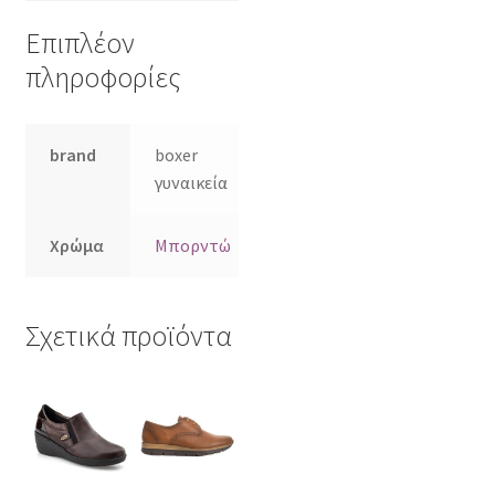
Επιπλέον
πληροφορίες
brand
boxer
γυναικεία
Χρώμα
Μπορντώ
Σχετικά προϊόντα
Αυτό
Αυτό
το
το
προϊόν
προϊόν
έχει
έχει