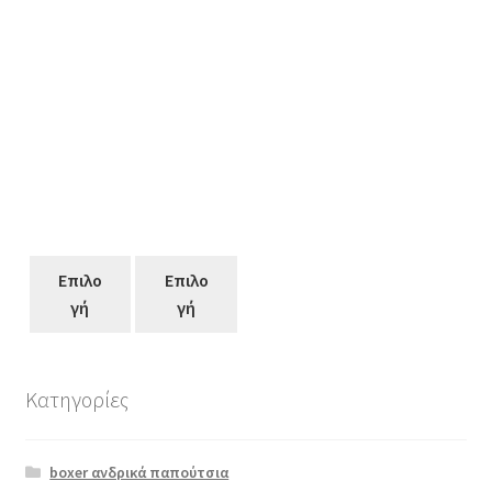
Επιλο
Επιλο
γή
γή
Κατηγορίες
Αυτό
το
boxer ανδρικά παπούτσια
προϊόν