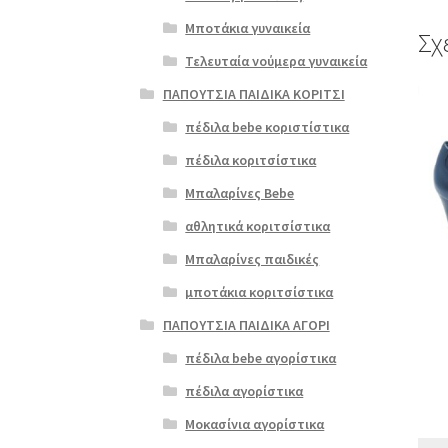
Μποτάκια γυναικεία
Σχ
Τελευταία νούμερα γυναικεία
ΠΑΠΟΥΤΣΙΑ ΠΑΙΔΙΚΑ ΚΟΡΙΤΣΙ
Αυτό
το
πέδιλα bebe κοριστίστικα
προϊ
πέδιλα κοριτσίστικα
έχει
πολλ
Μπαλαρίνες Bebe
παρα
αθλητικά κοριτσίστικα
Οι
επιλ
Μπαλαρίνες παιδικές
μπορ
μποτάκια κοριτσίστικα
να
επιλ
ΠΑΠΟΥΤΣΙΑ ΠΑΙΔΙΚΑ ΑΓΟΡΙ
στη
πέδιλα bebe αγορίστικα
σελί
του
πέδιλα αγορίστικα
προϊ
Μοκασίνια αγορίστικα