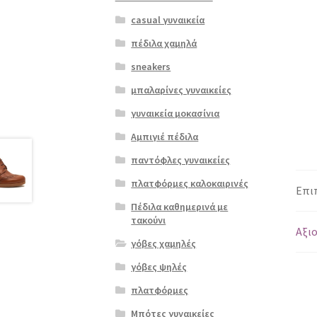
casual γυναικεία
πέδιλα χαμηλά
sneakers
μπαλαρίνες γυναικείες
γυναικεία μοκασίνια
Αμπιγιέ πέδιλα
παντόφλες γυναικείες
πλατφόρμες καλοκαιρινές
Επι
Πέδιλα καθημερινά με
τακούνι
Αξιο
γόβες χαμηλές
γόβες ψηλές
πλατφόρμες
Μπότες γυναικείες