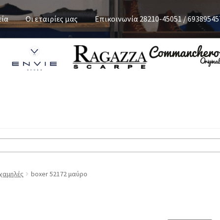
εία
Οι εταιρίες μας
Επικοινωνία 28210-45051 / 69389545
χαμηλές
boxer 52172 μαύρο