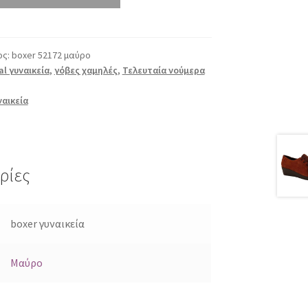
ος:
boxer 52172 μαύρο
al γυναικεία
,
γόβες χαμηλές
,
Τελευταία νούμερα
ναικεία
ρίες
boxer γυναικεία
Μαύρο