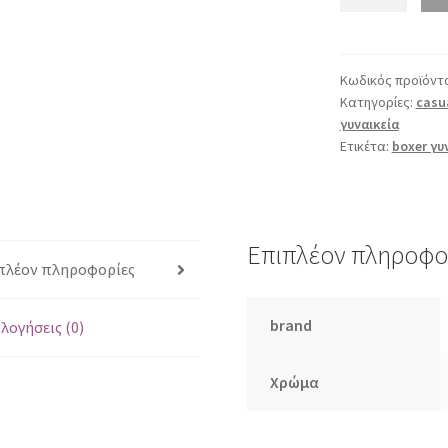
52172
μαύρο
ποσότητα
Κωδικός προϊόντ
Κατηγορίες:
casu
γυναικεία
Ετικέτα:
boxer γυ
Επιπλέον πληροφο
πλέον πληροφορίες
brand
λογήσεις (0)
Χρώμα