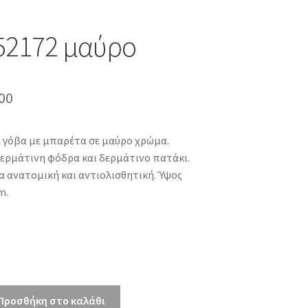
52172 μαύρο
inal
Η
00
e
τρέχουσα
α γόβα με μπαρέτα σε μαύρο χρώμα.
τιμή
ερμάτινη φόδρα και δερμάτινο πατάκι.
00.
είναι:
α ανατομική και αντιολισθητική. Ύψος
m.
€49.00.
Προσθήκη στο καλάθι