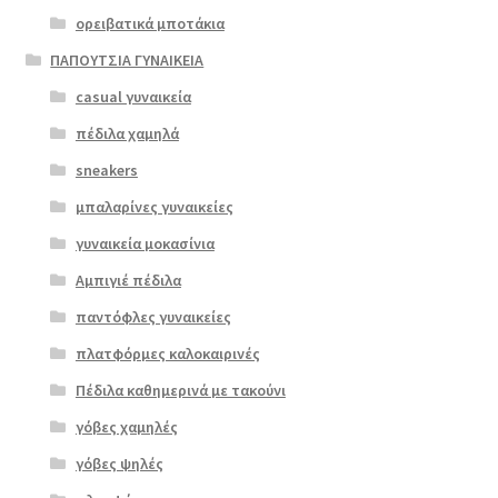
ορειβατικά μποτάκια
ΠΑΠΟΥΤΣΙΑ ΓΥΝΑΙΚΕΙΑ
casual γυναικεία
πέδιλα χαμηλά
sneakers
μπαλαρίνες γυναικείες
γυναικεία μοκασίνια
Αμπιγιέ πέδιλα
παντόφλες γυναικείες
πλατφόρμες καλοκαιρινές
Πέδιλα καθημερινά με τακούνι
Επιλο
γόβες χαμηλές
γή
γόβες ψηλές