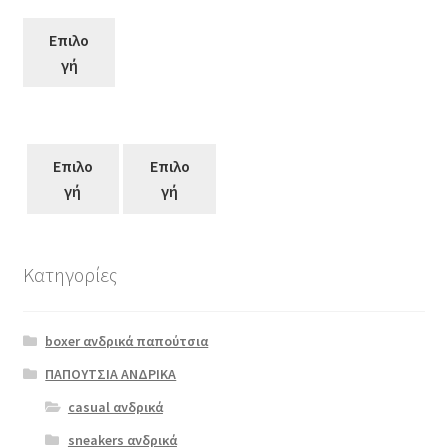
Επιλο
γή
Επιλο
Επιλο
γή
γή
Κατηγορίες
Αυτό
το
boxer ανδρικά παπούτσια
προϊόν
έχει
ΠΑΠΟΥΤΣΙΑ ΑΝΔΡΙΚΑ
πολλαπλές
casual ανδρικά
boxer 21130
παραλλαγές.
γκρι
sneakers ανδρικά
Οι