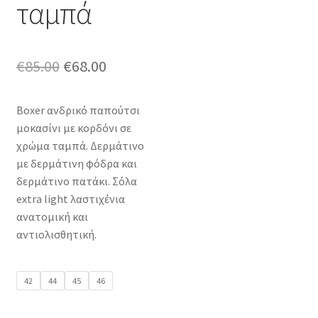
ταμπά
Original
Η
€
85.00
€
68.00
price
τρέχουσα
Boxer ανδρικό παπούτσι
was:
τιμή
μοκασίνι με κορδόνι σε
€85.00.
είναι:
χρώμα ταμπά. Δερμάτινο
με δερμάτινη φόδρα και
€68.00.
δερμάτινο πατάκι. Σόλα
extra light λαστιχένια
ανατομική και
αντιολισθητική.
42
44
45
46