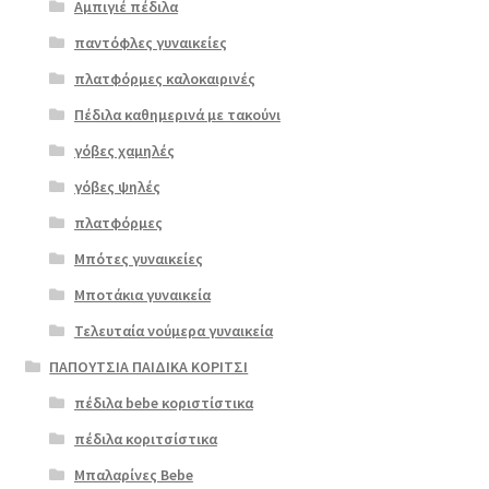
Αμπιγιέ πέδιλα
παντόφλες γυναικείες
πλατφόρμες καλοκαιρινές
Πέδιλα καθημερινά με τακούνι
γόβες χαμηλές
γόβες ψηλές
Επιλο
πλατφόρμες
γή
Μπότες γυναικείες
Μποτάκια γυναικεία
Τελευταία νούμερα γυναικεία
ΠΑΠΟΥΤΣΙΑ ΠΑΙΔΙΚΑ ΚΟΡΙΤΣΙ
πέδιλα bebe κοριστίστικα
πέδιλα κοριτσίστικα
Μπαλαρίνες Bebe