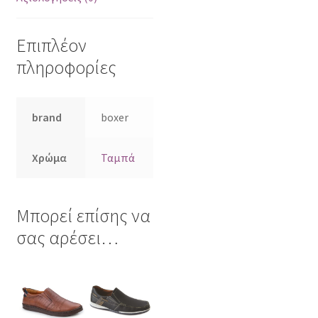
Επιπλέον
πληροφορίες
brand
boxer
Χρώμα
Ταμπά
Μπορεί επίσης να
σας αρέσει…
Αυτό
Αυτό
το
το
προϊόν
προϊόν