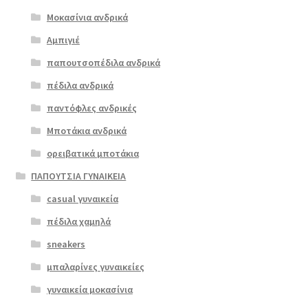
επιλογές
Μοκασίνια ανδρικά
ΠΡΟΣΦΟΡΆ!
μπορούν
Αμπιγιέ
€
79.00
να
παπουτσοπέδιλα ανδρικά
Original
Η
€
63.00
επιλεγούν
price
τρέχουσα
στη
πέδιλα ανδρικά
was:
τιμή
σελίδα
παντόφλες ανδρικές
€79.00.
είναι:
του
Μποτάκια ανδρικά
€63.00.
προϊόντος
ορειβατικά μποτάκια
ΠΑΠΟΥΤΣΙΑ ΓΥΝΑΙΚΕΙΑ
casual γυναικεία
πέδιλα χαμηλά
sneakers
μπαλαρίνες γυναικείες
γυναικεία μοκασίνια