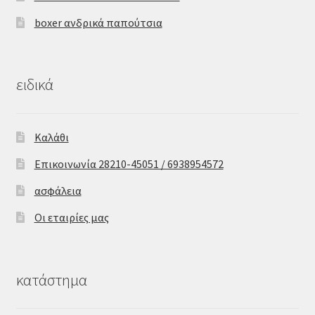
boxer ανδρικά παπούτσια
ειδικά
Καλάθι
Επικοινωνία 28210-45051 / 6938954572
ασφάλεια
Οι εταιρίες μας
κατάστημα