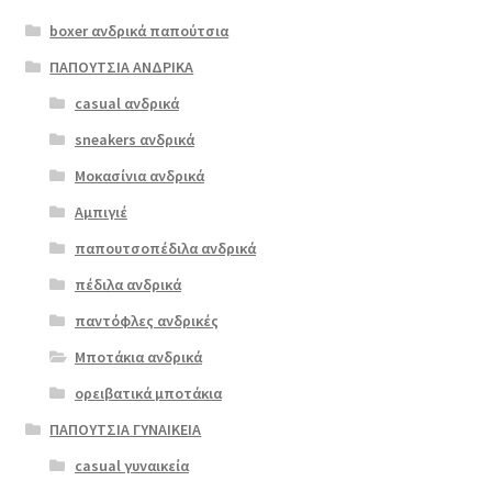
το
boxer ανδρικά παπούτσια
προϊόν
έχει
ΠΑΠΟΥΤΣΙΑ ΑΝΔΡΙΚΑ
πολλαπλές
casual ανδρικά
boxer 13819
παραλλαγές.
μαύρο
sneakers ανδρικά
Οι
επιλογές
Μοκασίνια ανδρικά
€
99.00
μπορούν
Αμπιγιέ
να
παπουτσοπέδιλα ανδρικά
επιλεγούν
στη
πέδιλα ανδρικά
σελίδα
παντόφλες ανδρικές
του
Μποτάκια ανδρικά
προϊόντος
ορειβατικά μποτάκια
ΠΑΠΟΥΤΣΙΑ ΓΥΝΑΙΚΕΙΑ
casual γυναικεία