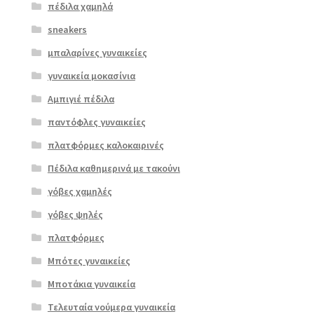
πέδιλα χαμηλά
sneakers
μπαλαρίνες γυναικείες
γυναικεία μοκασίνια
Αμπιγιέ πέδιλα
παντόφλες γυναικείες
πλατφόρμες καλοκαιρινές
Πέδιλα καθημερινά με τακούνι
Επιλο
γόβες χαμηλές
γή
γόβες ψηλές
πλατφόρμες
Μπότες γυναικείες
Μποτάκια γυναικεία
Τελευταία νούμερα γυναικεία