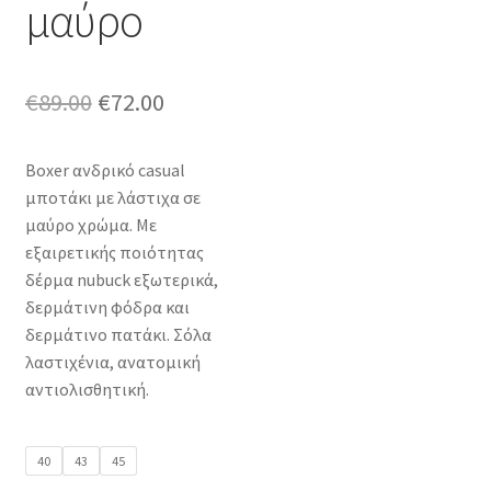
μαύρο
Original
Η
€
89.00
€
72.00
price
τρέχουσα
Boxer ανδρικό casual
was:
τιμή
μποτάκι με λάστιχα σε
€89.00.
είναι:
μαύρο χρώμα. Με
εξαιρετικής ποιότητας
€72.00.
δέρμα nubuck εξωτερικά,
δερμάτινη φόδρα και
δερμάτινο πατάκι. Σόλα
λαστιχένια, ανατομική
αντιολισθητική.
40
43
45