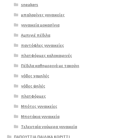
sneakers
μπαλαρίνες γυναικείες
γυναικεία μοκασίνια
Αμπιγιέ πέδιλα
παντόφλες γυναικείες
πλατφόρμες καλοκαιρινές
Διαβά
Πέδιλα καθημερινά με τακούνι
στε
περισ
γόβες χαμηλές
σότερ
γόβες ψηλές
α
πλατφόρμες
Μπότες γυναικείες
Μποτάκια γυναικεία
Τελευταία νούμερα γυναικεία
ΠΑΠΟΥΤΣΙΑ ΠΑΙΔΙΚΑ ΚΟΡΙΤΣΙ