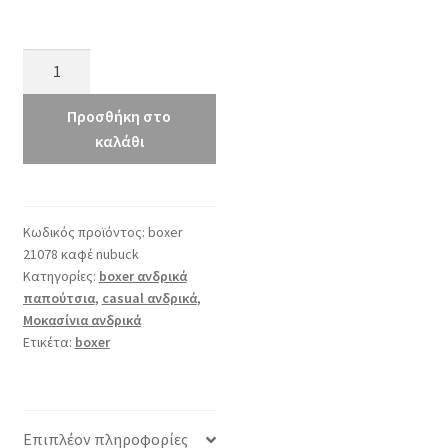
boxer
21078
καφέ
Προσθήκη στο
nubuck
καλάθι
ποσότητα
Κωδικός προϊόντος:
boxer
21078 καφέ nubuck
Κατηγορίες:
boxer ανδρικά
παπούτσια
,
casual ανδρικά
,
Μοκασίνια ανδρικά
Ετικέτα:
boxer
Επιπλέον πληροφορίες