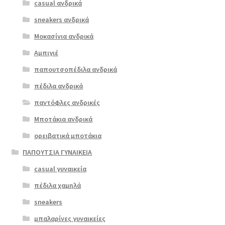
casual ανδρικά
boxer 41050
παραλλαγές.
μαύρο αντίκ
sneakers ανδρικά
Οι
επιλογές
Μοκασίνια ανδρικά
ΠΡΟΣΦΟΡΆ!
μπορούν
Αμπιγιέ
€
89.00
να
παπουτσοπέδιλα ανδρικά
Original
Η
€
72.00
επιλεγούν
price
τρέχουσα
στη
πέδιλα ανδρικά
was:
τιμή
σελίδα
παντόφλες ανδρικές
€89.00.
είναι:
του
Μποτάκια ανδρικά
€72.00.
προϊόντος
ορειβατικά μποτάκια
ΠΑΠΟΥΤΣΙΑ ΓΥΝΑΙΚΕΙΑ
casual γυναικεία
πέδιλα χαμηλά
sneakers
μπαλαρίνες γυναικείες