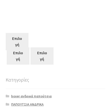
Επιλο
γή
Επιλο
Επιλο
γή
γή
Κατηγορίες
Αυτό
το
boxer ανδρικά παπούτσια
προϊόν
έχει
ΠΑΠΟΥΤΣΙΑ ΑΝΔΡΙΚΑ
πολλαπλές