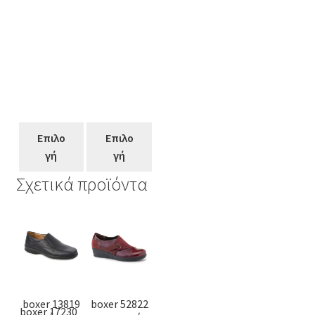
Επιλο
Επιλο
γή
γή
Σχετικά προϊόντα
Αυτό
Αυτό
Αυτό
το
το
το
προϊόν
προϊόν
προϊόν
έχει
έχει
έχει
πολλαπλές
πολλαπλές
πολλαπλές
boxer 13819
boxer 52822
παραλλαγές.
παραλλαγές.
boxer 17230