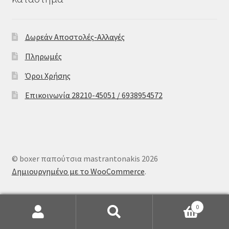
Δωρεάν Αποστολές-Αλλαγές
Πληρωμές
Όροι Χρήσης
Επικοινωνία 28210-45051 / 6938954572
© boxer παπούτσια mastrantonakis 2026
Δημιουργημένο με το WooCommerce
.
0
Αναζήτηση
Αναζήτηση