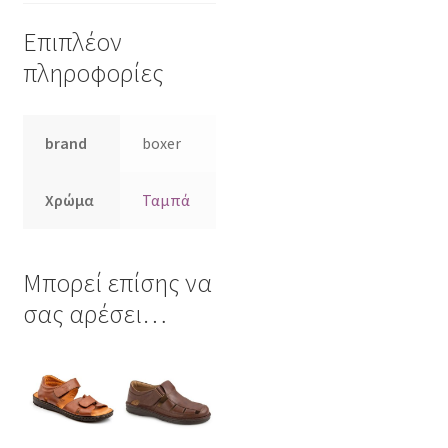
Επιπλέον
πληροφορίες
brand
boxer
Χρώμα
Ταμπά
Μπορεί επίσης να
σας αρέσει…
Αυτό
Αυτό
το
το
προϊόν
προϊόν
έχει
έχει