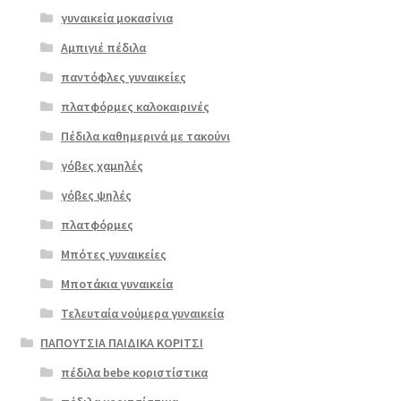
γυναικεία μοκασίνια
Αμπιγιέ πέδιλα
παντόφλες γυναικείες
πλατφόρμες καλοκαιρινές
Πέδιλα καθημερινά με τακούνι
γόβες χαμηλές
γόβες ψηλές
Επιλο
πλατφόρμες
γή
Μπότες γυναικείες
Μποτάκια γυναικεία
Τελευταία νούμερα γυναικεία
ΠΑΠΟΥΤΣΙΑ ΠΑΙΔΙΚΑ ΚΟΡΙΤΣΙ
πέδιλα bebe κοριστίστικα