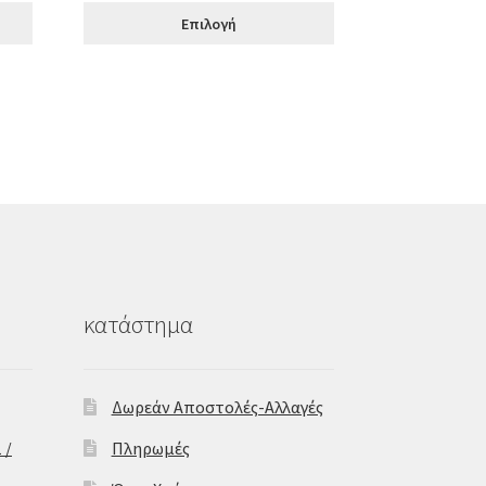
was:
τιμή
Επιλογή
€89.00.
είναι:
€72.00.
κατάστημα
Δωρεάν Αποστολές-Αλλαγές
 /
Πληρωμές