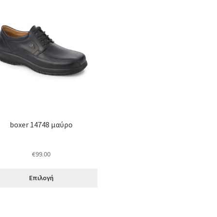
όν
απλές
λλαγές.
ογές
ούν
εγούν
boxer 14748 μαύρο
δα
όντος
€
99.00
Επιλογή