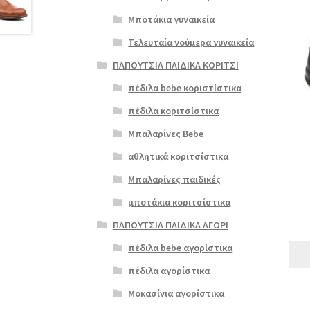
Αυτό
το
Μποτάκια γυναικεία
προϊ
Τελευταία νούμερα γυναικεία
έχει
πολλ
ΠΑΠΟΥΤΣΙΑ ΠΑΙΔΙΚΑ ΚΟΡΙΤΣΙ
παρα
πέδιλα bebe κοριστίστικα
Οι
επιλ
πέδιλα κοριτσίστικα
μπορ
Μπαλαρίνες Bebe
να
επιλ
αθλητικά κοριτσίστικα
στη
Μπαλαρίνες παιδικές
σελί
του
μποτάκια κοριτσίστικα
προϊ
ΠΑΠΟΥΤΣΙΑ ΠΑΙΔΙΚΑ ΑΓΟΡΙ
πέδιλα bebe αγορίστικα
πέδιλα αγορίστικα
Μοκασίνια αγορίστικα