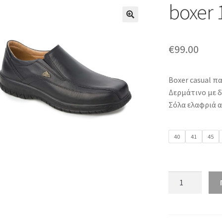
boxer 
€
99.00
Boxer casual π
Δερμάτινο με δ
Σόλα ελαφριά α
40
41
45
boxer
14763
μαύρο
ποσότητα