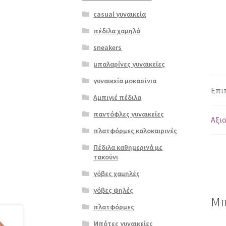
casual γυναικεία
πέδιλα χαμηλά
sneakers
μπαλαρίνες γυναικείες
γυναικεία μοκασίνια
Επι
Αμπιγιέ πέδιλα
παντόφλες γυναικείες
Αξιο
πλατφόρμες καλοκαιρινές
Πέδιλα καθημερινά με
τακούνι
γόβες χαμηλές
γόβες ψηλές
Μπ
πλατφόρμες
Μπότες γυναικείες