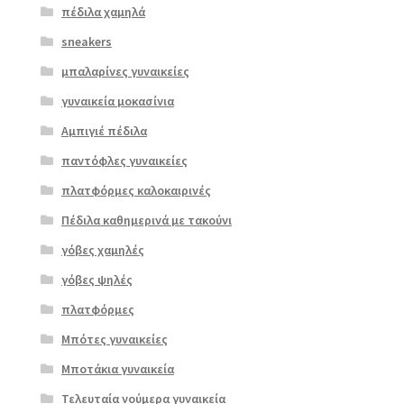
πέδιλα χαμηλά
sneakers
μπαλαρίνες γυναικείες
γυναικεία μοκασίνια
Αμπιγιέ πέδιλα
παντόφλες γυναικείες
πλατφόρμες καλοκαιρινές
Πέδιλα καθημερινά με τακούνι
γόβες χαμηλές
γόβες ψηλές
Επιλο
πλατφόρμες
γή
Μπότες γυναικείες
Μποτάκια γυναικεία
Τελευταία νούμερα γυναικεία