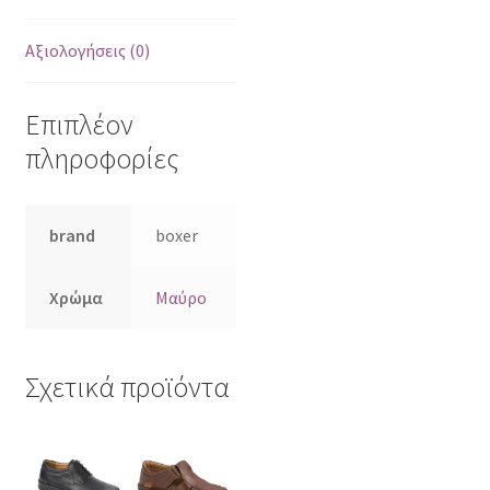
Αξιολογήσεις (0)
Επιπλέον
πληροφορίες
brand
boxer
Χρώμα
Μαύρο
Σχετικά προϊόντα
Αυτό
Αυτό
το
το