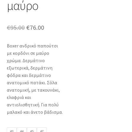
μαύρο
Original
Η
€
95.00
€
76.00
price
τρέχουσα
Boxer ανδρικό παπούτσι
was:
τιμή
με κορδόνι σε μαύρο
€95.00.
είναι:
χρώμα. Δερμάτινο
εξωτερικά, δερμάτινη
€76.00.
φόδρα και δερμάτινο
ανατομικό πατάκι. Σόλα
ανατομική, με τακουνάκι,
ελαφριά και
αντιολισθητική. Για πολύ
μαλακό και άνετο βάδισμα.
43
44
45
47