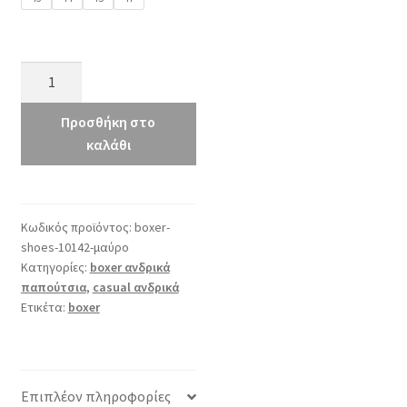
boxer
10142
μαύρο
Προσθήκη στο
ποσότητα
καλάθι
Κωδικός προϊόντος:
boxer-
shoes-10142-μαύρο
Κατηγορίες:
boxer ανδρικά
παπούτσια
,
casual ανδρικά
Ετικέτα:
boxer
Επιπλέον πληροφορίες