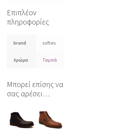
Επιπλέον
πληροφορίες
brand
softies
Χρώμα
Ταμπά
Μπορεί επίσης να
σας αρέσει…
Αυτό
Αυτό
το
το
προϊόν
προϊόν
έχει
έχει