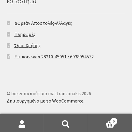
κατάστημα
Δωρεάν Αποστολές-Αλλαγές
Πληρωμές
Όροι Χρήσης
Επικοινωνία 28210-45051 / 6938954572
© boxer παπούτσια mastrantonakis 2026
Δημιουργημένο με το WooCommerce
.
0
Αναζήτηση
Αναζήτηση