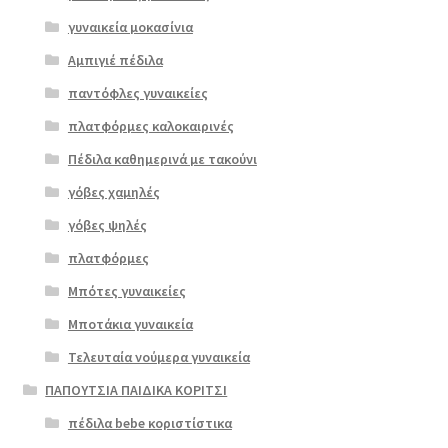
γυναικεία μοκασίνια
Αμπιγιέ πέδιλα
παντόφλες γυναικείες
πλατφόρμες καλοκαιρινές
Πέδιλα καθημερινά με τακούνι
γόβες χαμηλές
γόβες ψηλές
Επιλο
πλατφόρμες
γή
Μπότες γυναικείες
Μποτάκια γυναικεία
Τελευταία νούμερα γυναικεία
ΠΑΠΟΥΤΣΙΑ ΠΑΙΔΙΚΑ ΚΟΡΙΤΣΙ
πέδιλα bebe κοριστίστικα