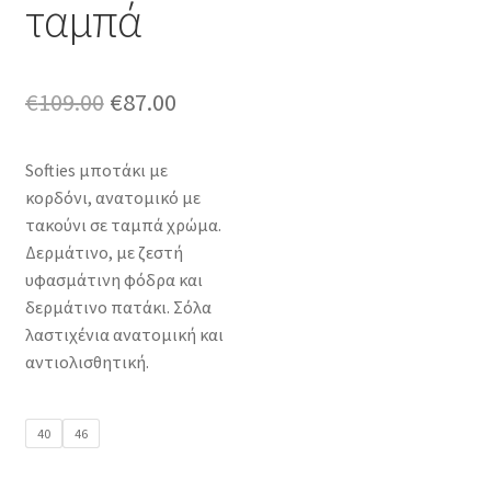
ταμπά
Original
Η
€
109.00
€
87.00
price
τρέχουσα
Softies μποτάκι με
was:
τιμή
κορδόνι, ανατομικό με
€109.00.
είναι:
τακούνι σε ταμπά χρώμα.
Δερμάτινο, με ζεστή
€87.00.
υφασμάτινη φόδρα και
δερμάτινο πατάκι. Σόλα
λαστιχένια ανατομική και
αντιολισθητική.
40
46