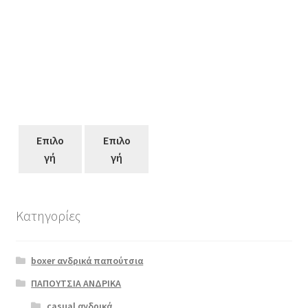
Επιλο
Επιλο
γή
γή
Κατηγορίες
Αυτό
το
boxer ανδρικά παπούτσια
προϊόν
έχει
ΠΑΠΟΥΤΣΙΑ ΑΝΔΡΙΚΑ
πολλαπλές
casual ανδρικά