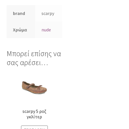
brand
scarpy
Χρώμα
nude
Μπορεί επίσης να
σας αρέσει…
Αυτό
το
προϊόν
έχει
πολλαπλές
scarpy 5 ροζ
παραλλαγές.
γκλίτερ
Οι
επιλογές