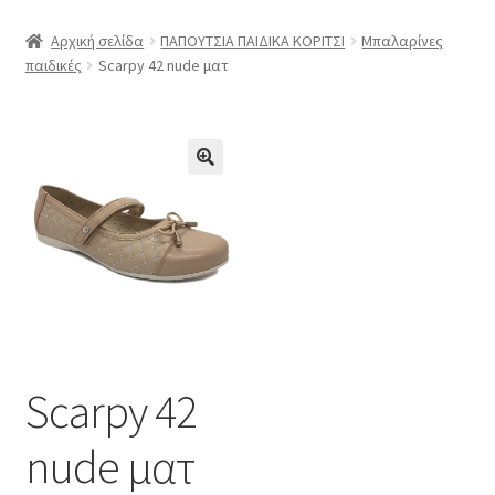
μενού
Επέκτα
ΠΑΠΟΥΤΣΙΑ ΠΑΙΔΙΚΑ ΚΟΡΙΤΣΙ
Αρχική σελίδα
ΠΑΠΟΥΤΣΙΑ ΠΑΙΔΙΚΑ ΚΟΡΙΤΣΙ
Μπαλαρίνες
υπό-
παιδικές
Scarpy 42 nude ματ
μενού
Επέκτα
ΠΑΠΟΥΤΣΙΑ ΠΑΙΔΙΚΑ ΑΓΟΡΙ
υπό-
μενού
Η εταιρία μας
boxer ανδρικά παπούτσια
boxer γυναικεία
Οι εταιρίες μας
Επικοινωνία 28210-45051 / 6938954572
Scarpy 42
nude ματ