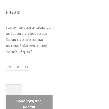
€
47.00
Scarpy παιδική μπαλαρίνα
με δερμάτινη φόδρα και
δερμάτινο ανατομικό
πατάκι. Σόλα ανατομική
αντιολισθητική.
33
37
38
Scarpy
42
nude
Προσθήκη στο
ματ
καλάθι