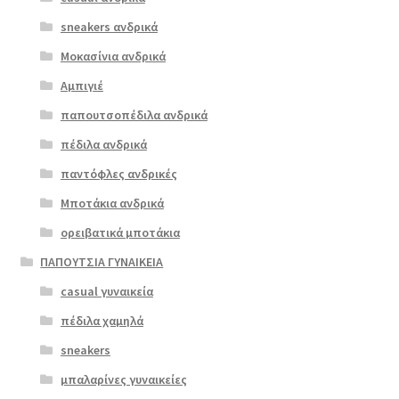
scarpy 26
παραλλαγές.
μπλε
sneakers ανδρικά
Οι
επιλογές
Μοκασίνια ανδρικά
ΠΡΟΣΦΟΡΆ!
μπορούν
Αμπιγιέ
€
59.00
να
παπουτσοπέδιλα ανδρικά
Original
Η
€
47.00
επιλεγούν
price
τρέχουσα
στη
πέδιλα ανδρικά
was:
τιμή
σελίδα
παντόφλες ανδρικές
€59.00.
είναι:
του
Μποτάκια ανδρικά
€47.00.
προϊόντος
ορειβατικά μποτάκια
ΠΑΠΟΥΤΣΙΑ ΓΥΝΑΙΚΕΙΑ
casual γυναικεία
πέδιλα χαμηλά
sneakers
μπαλαρίνες γυναικείες