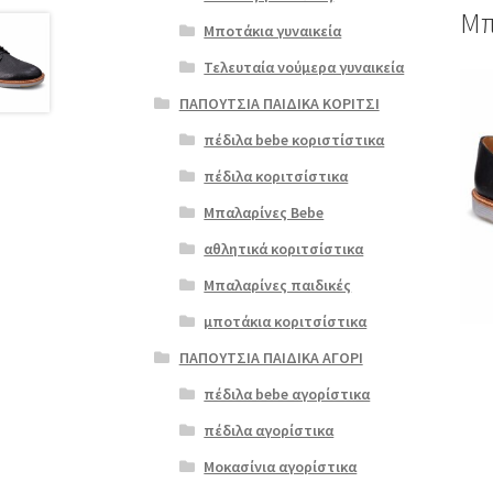
Μπ
Μποτάκια γυναικεία
Τελευταία νούμερα γυναικεία
Αυτό
ΠΑΠΟΥΤΣΙΑ ΠΑΙΔΙΚΑ ΚΟΡΙΤΣΙ
το
προϊ
πέδιλα bebe κοριστίστικα
έχει
πέδιλα κοριτσίστικα
πολλ
παρα
Μπαλαρίνες Bebe
Οι
αθλητικά κοριτσίστικα
επιλ
μπορ
Μπαλαρίνες παιδικές
να
μποτάκια κοριτσίστικα
επιλ
στη
ΠΑΠΟΥΤΣΙΑ ΠΑΙΔΙΚΑ ΑΓΟΡΙ
σελί
πέδιλα bebe αγορίστικα
του
προϊ
πέδιλα αγορίστικα
Μοκασίνια αγορίστικα