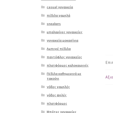
casual γυναικεία
πέδιλα χαμηλά
sneakers
μπαλαρίνες γυναικείες
γυναικεία μοκασίνια
Αμπιγιέ πέδιλα
παντόφλες γυναικείες
Επι
πλατφόρμες καλοκαιρινές
Πέδιλα καθημερινά με
Αξιο
τακούνι
γόβες χαμηλές
γόβες ψηλές
πλατφόρμες
Μπότες γυναικείες