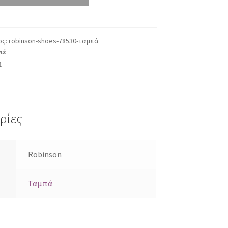
ος:
robinson-shoes-78530-ταμπά
ιέ
n
ρίες
Robinson
Ταμπά