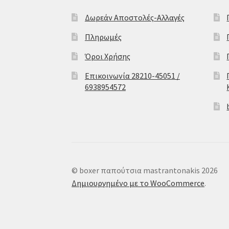
Δωρεάν Αποστολές-Αλλαγές
Πληρωμές
Όροι Χρήσης
Επικοινωνία 28210-45051 /
6938954572
© boxer παπούτσια mastrantonakis 2026
Δημιουργημένο με το WooCommerce
.