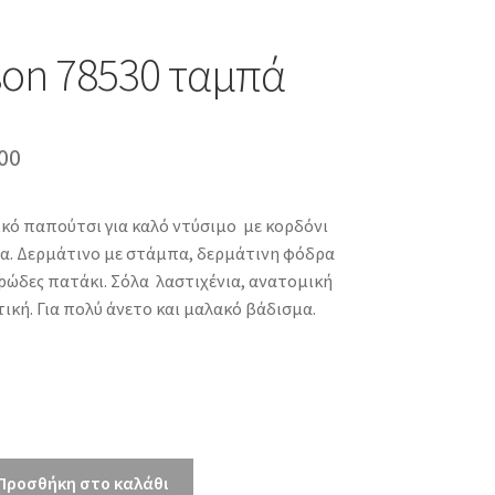
son 78530 ταμπά
inal
Η
00
e
τρέχουσα
κό παπούτσι για καλό ντύσιμο με κορδόνι
τιμή
α. Δερμάτινο με στάμπα, δερμάτινη φόδρα
00.
είναι:
ρώδες πατάκι. Σόλα λαστιχένια, ανατομική
τική. Για πολύ άνετο και μαλακό βάδισμα.
€79.00.
Προσθήκη στο καλάθι