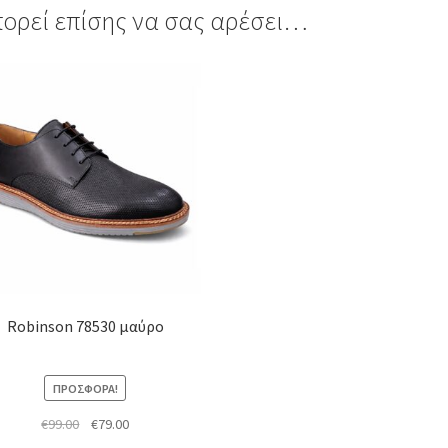
ορεί επίσης να σας αρέσει…
όν
απλές
λλαγές.
ογές
ούν
εγούν
Robinson 78530 μαύρο
δα
όντος
ΠΡΟΣΦΟΡΆ!
Original
Η
€
99.00
€
79.00
price
τρέχουσα