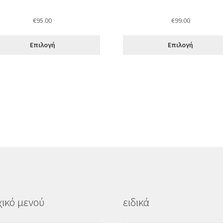
του
όντος
προϊόντος
€
95.00
€
99.00
Επιλογή
Επιλογή
ικό μενού
ειδικά