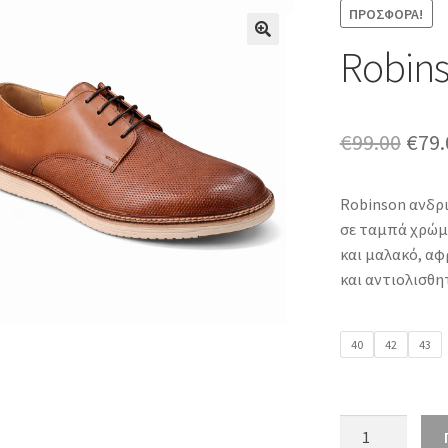
ΠΡΟΣΦΟΡΆ!
Robin
Orig
€
99.00
€
79.
pric
Robinson ανδρι
was:
σε ταμπά χρώμ
€99.
και μαλακό, αφ
και αντιολισθη
40
42
43
Robinson