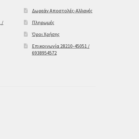
Δωρεάν Αποστολές-Αλλαγές
 /
Πληρωμές
Όροι Χρήσης
Επικοινωνία 28210-45051 /
6938954572