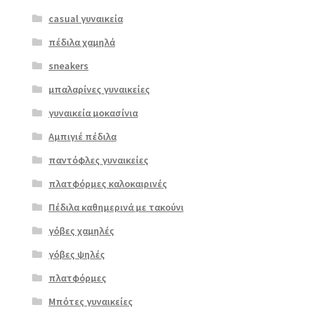
casual γυναικεία
πέδιλα χαμηλά
sneakers
μπαλαρίνες γυναικείες
γυναικεία μοκασίνια
Αμπιγιέ πέδιλα
παντόφλες γυναικείες
πλατφόρμες καλοκαιρινές
Πέδιλα καθημερινά με τακούνι
γόβες χαμηλές
γόβες ψηλές
Επιλο
πλατφόρμες
γή
Μπότες γυναικείες