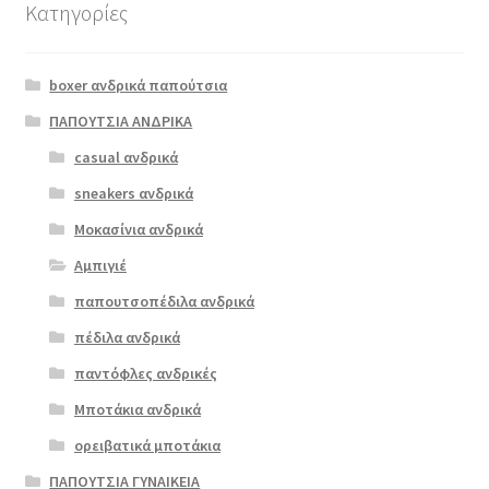
Κατηγορίες
Αυτό
το
boxer ανδρικά παπούτσια
προϊόν
έχει
ΠΑΠΟΥΤΣΙΑ ΑΝΔΡΙΚΑ
πολλαπλές
casual ανδρικά
boxer 41070
παραλλαγές.
μαύρο
sneakers ανδρικά
Οι
επιλογές
Μοκασίνια ανδρικά
ΠΡΟΣΦΟΡΆ!
μπορούν
Αμπιγιέ
€
89.00
να
παπουτσοπέδιλα ανδρικά
Original
Η
€
72.00
επιλεγούν
price
τρέχουσα
στη
πέδιλα ανδρικά
was:
τιμή
σελίδα
παντόφλες ανδρικές
€89.00.
είναι:
του
Μποτάκια ανδρικά
€72.00.
προϊόντος
ορειβατικά μποτάκια
ΠΑΠΟΥΤΣΙΑ ΓΥΝΑΙΚΕΙΑ