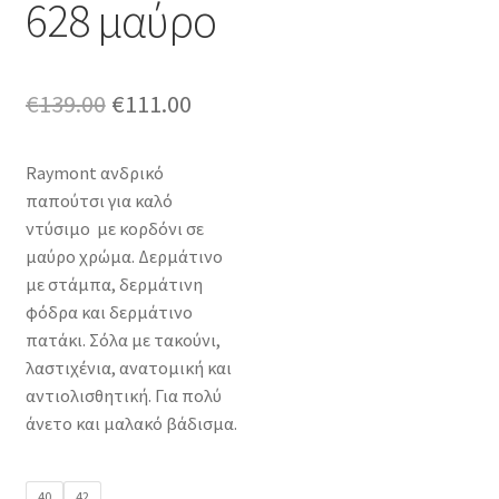
628 μαύρο
Original
Η
€
139.00
€
111.00
price
τρέχουσα
Raymont ανδρικό
was:
τιμή
παπούτσι για καλό
€139.00.
είναι:
ντύσιμο με κορδόνι σε
μαύρο χρώμα. Δερμάτινο
€111.00.
με στάμπα, δερμάτινη
φόδρα και δερμάτινο
πατάκι. Σόλα με τακούνι,
λαστιχένια, ανατομική και
αντιολισθητική. Για πολύ
άνετο και μαλακό βάδισμα.
40
42