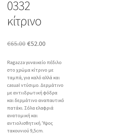
0332
κίτρινο
Original
Η
€
65.00
€
52.00
price
τρέχουσα
Ragazza γυναικείο πέδιλο
was:
τιμή
στο χρώμα κίτρινο με
€65.00.
είναι:
ταμπά, για καλό αλλά και
casual ντύσιμο. Δερμάτινο
€52.00.
με αντιιδρωτική φόδρα
και δερμάτινο αναπαυτικό
πατάκι. Σόλα ελαφριά
ανατομική και
αντιολισθητική. Ύψος
τακουνιού 9,5cm.