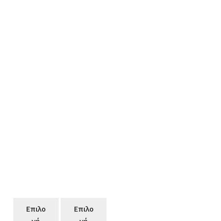
Επιλο
Επιλο
γή
γή