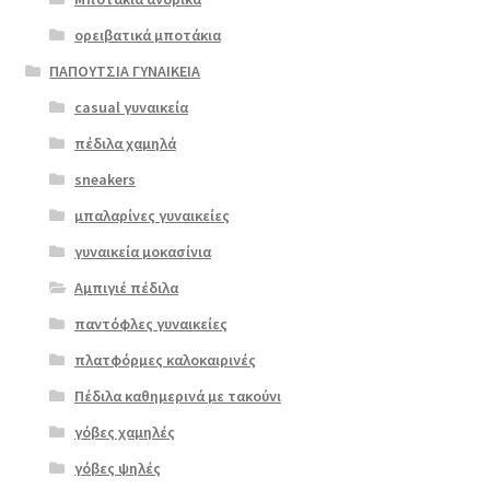
€52.00.
προϊόντος
ορειβατικά μποτάκια
ΠΑΠΟΥΤΣΙΑ ΓΥΝΑΙΚΕΙΑ
casual γυναικεία
πέδιλα χαμηλά
sneakers
μπαλαρίνες γυναικείες
γυναικεία μοκασίνια
Αμπιγιέ πέδιλα
παντόφλες γυναικείες
πλατφόρμες καλοκαιρινές
Πέδιλα καθημερινά με τακούνι
γόβες χαμηλές
γόβες ψηλές