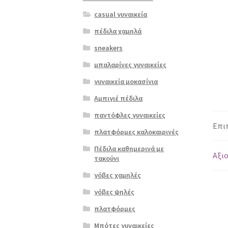
casual γυναικεία
πέδιλα χαμηλά
sneakers
μπαλαρίνες γυναικείες
γυναικεία μοκασίνια
Αμπιγιέ πέδιλα
παντόφλες γυναικείες
Επι
πλατφόρμες καλοκαιρινές
Πέδιλα καθημερινά με
Αξιο
τακούνι
γόβες χαμηλές
γόβες ψηλές
πλατφόρμες
Μπότες γυναικείες