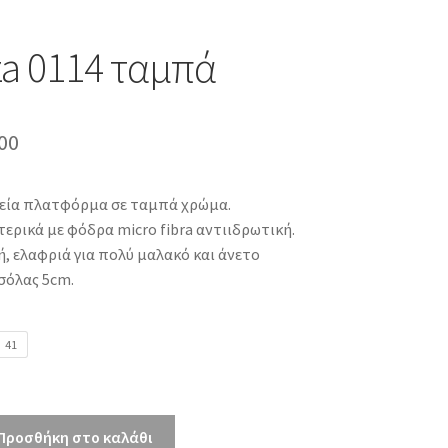
a 0114 ταμπά
inal
Η
00
e
τρέχουσα
κεία πλατφόρμα σε ταμπά χρώμα.
τιμή
ερικά με φόδρα micro fibra αντιιδρωτική.
00.
είναι:
, ελαφριά για πολύ μαλακό και άνετο
σόλας 5cm.
€55.00.
41
Προσθήκη στο καλάθι