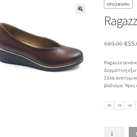
ΠΡΟΣΦΟΡΆ!
Ragazz
Orig
€
69.00
€
55.
pric
Ragazza γυναι
was:
Δερμάτινη εξωτ
€69.
Σόλα ανατομική
βάδισμα. Ύψος 
38
39
40
Ragazza