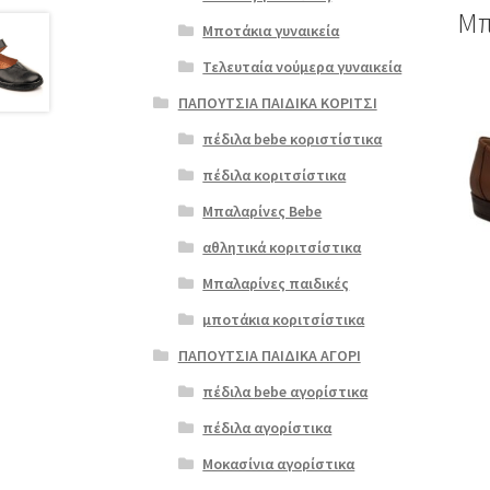
Μπ
Μποτάκια γυναικεία
Τελευταία νούμερα γυναικεία
Αυτό
ΠΑΠΟΥΤΣΙΑ ΠΑΙΔΙΚΑ ΚΟΡΙΤΣΙ
το
προϊ
πέδιλα bebe κοριστίστικα
έχει
πέδιλα κοριτσίστικα
πολλ
παρα
Μπαλαρίνες Bebe
Οι
αθλητικά κοριτσίστικα
επιλ
μπορ
Μπαλαρίνες παιδικές
να
μποτάκια κοριτσίστικα
επιλ
στη
ΠΑΠΟΥΤΣΙΑ ΠΑΙΔΙΚΑ ΑΓΟΡΙ
σελί
πέδιλα bebe αγορίστικα
του
προϊ
πέδιλα αγορίστικα
Μοκασίνια αγορίστικα