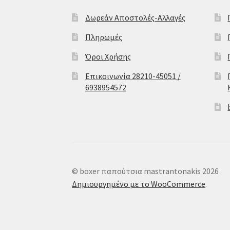
Δωρεάν Αποστολές-Αλλαγές
Πληρωμές
Όροι Χρήσης
Επικοινωνία 28210-45051 /
6938954572
© boxer παπούτσια mastrantonakis 2026
Δημιουργημένο με το WooCommerce
.