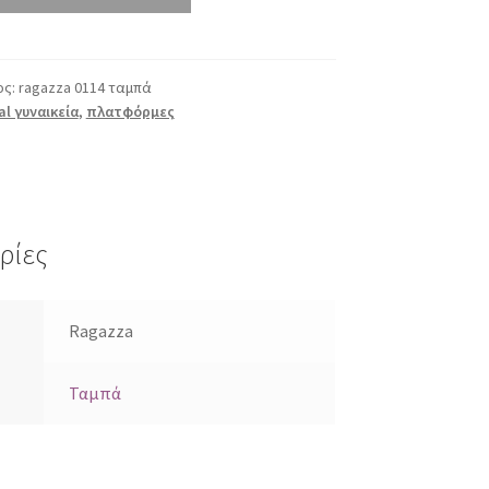
ος:
ragazza 0114 ταμπά
al γυναικεία
,
πλατφόρμες
ρίες
Ragazza
Ταμπά