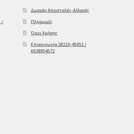
Δωρεάν Αποστολές-Αλλαγές
 /
Πληρωμές
Όροι Χρήσης
Επικοινωνία 28210-45051 /
6938954572