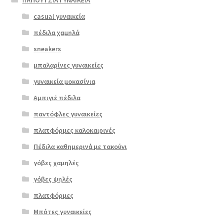
ΠΑΠΟΥΤΣΙΑ ΓΥΝΑΙΚΕΙΑ
casual γυναικεία
πέδιλα χαμηλά
sneakers
μπαλαρίνες γυναικείες
γυναικεία μοκασίνια
Αμπιγιέ πέδιλα
παντόφλες γυναικείες
πλατφόρμες καλοκαιρινές
Πέδιλα καθημερινά με τακούνι
γόβες χαμηλές
γόβες ψηλές
Επιλο
πλατφόρμες
γή
Μπότες γυναικείες