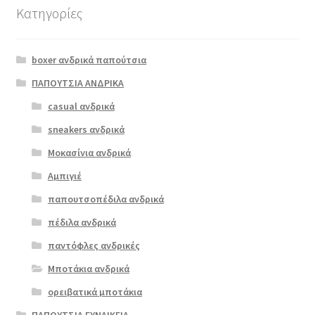
Κατηγορίες
Αυτό
το
boxer ανδρικά παπούτσια
προϊόν
έχει
ΠΑΠΟΥΤΣΙΑ ΑΝΔΡΙΚΑ
πολλαπλές
casual ανδρικά
softies 5565
παραλλαγές.
καφέ
sneakers ανδρικά
Οι
επιλογές
Μοκασίνια ανδρικά
ΠΡΟΣΦΟΡΆ!
μπορούν
Αμπιγιέ
€
109.00
να
παπουτσοπέδιλα ανδρικά
Original
Η
€
87.00
επιλεγούν
price
τρέχουσα
στη
πέδιλα ανδρικά
was:
τιμή
σελίδα
παντόφλες ανδρικές
€109.00.
είναι:
του
Μποτάκια ανδρικά
€87.00.
προϊόντος
ορειβατικά μποτάκια