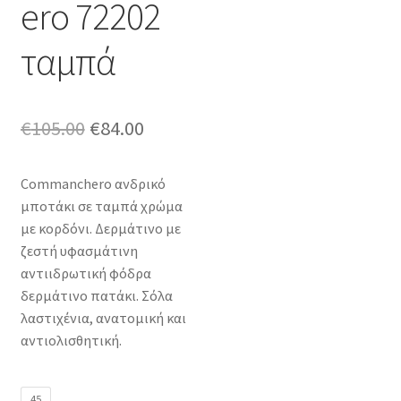
ero 72202
ταμπά
Original
Η
€
105.00
€
84.00
price
τρέχουσα
Commanchero ανδρικό
was:
τιμή
μποτάκι σε ταμπά χρώμα
€105.00.
είναι:
με κορδόνι. Δερμάτινο με
ζεστή υφασμάτινη
€84.00.
αντιιδρωτική φόδρα
δερμάτινο πατάκι. Σόλα
λαστιχένια, ανατομική και
αντιολισθητική.
45