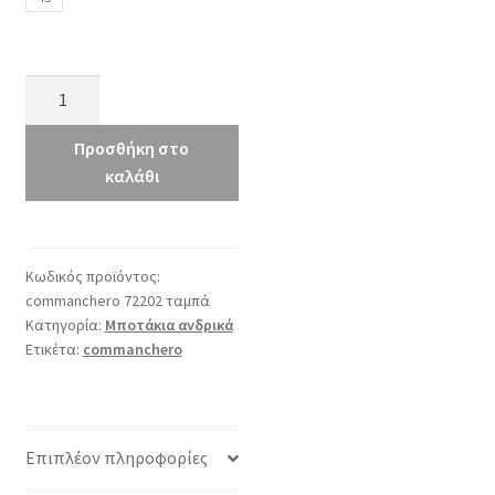
commanchero
72202
ταμπά
Προσθήκη στο
ποσότητα
καλάθι
Κωδικός προϊόντος:
commanchero 72202 ταμπά
Κατηγορία:
Μποτάκια ανδρικά
Ετικέτα:
commanchero
Επιπλέον πληροφορίες