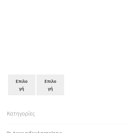
Επιλο
Επιλο
γή
γή
Κατηγορίες
Αυτό
το