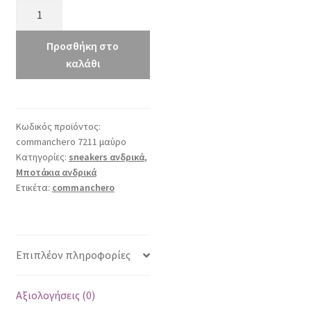
commanchero
72111
μαύρο
Προσθήκη στο
ποσότητα
καλάθι
Κωδικός προϊόντος:
commanchero 7211 μαύρο
Κατηγορίες:
sneakers ανδρικά
,
Μποτάκια ανδρικά
Ετικέτα:
commanchero
Επιπλέον πληροφορίες
Αξιολογήσεις (0)