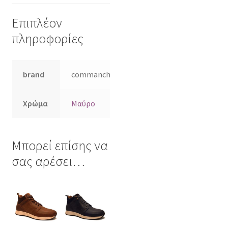
Επιπλέον
πληροφορίες
brand
commanchero
Χρώμα
Μαύρο
Μπορεί επίσης να
σας αρέσει…
Αυτό
Αυτό
το
το
προϊόν
προϊόν
έχει
έχει