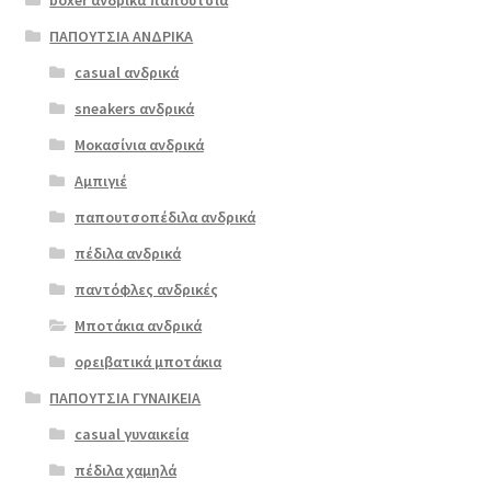
boxer ανδρικά παπούτσια
προϊόν
έχει
ΠΑΠΟΥΤΣΙΑ ΑΝΔΡΙΚΑ
πολλαπλές
casual ανδρικά
softies 5565
παραλλαγές.
καφέ
sneakers ανδρικά
Οι
επιλογές
Μοκασίνια ανδρικά
ΠΡΟΣΦΟΡΆ!
μπορούν
Αμπιγιέ
€
109.00
να
παπουτσοπέδιλα ανδρικά
Original
Η
€
87.00
επιλεγούν
price
τρέχουσα
στη
πέδιλα ανδρικά
was:
τιμή
σελίδα
παντόφλες ανδρικές
€109.00.
είναι:
του
Μποτάκια ανδρικά
€87.00.
προϊόντος
ορειβατικά μποτάκια
ΠΑΠΟΥΤΣΙΑ ΓΥΝΑΙΚΕΙΑ
casual γυναικεία
πέδιλα χαμηλά