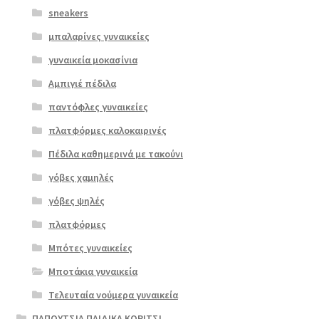
sneakers
μπαλαρίνες γυναικείες
γυναικεία μοκασίνια
Αμπιγιέ πέδιλα
παντόφλες γυναικείες
πλατφόρμες καλοκαιρινές
Πέδιλα καθημερινά με τακούνι
γόβες χαμηλές
γόβες ψηλές
πλατφόρμες
Επιλο
γή
Μπότες γυναικείες
Μποτάκια γυναικεία
Τελευταία νούμερα γυναικεία
ΠΑΠΟΥΤΣΙΑ ΠΑΙΔΙΚΑ ΚΟΡΙΤΣΙ