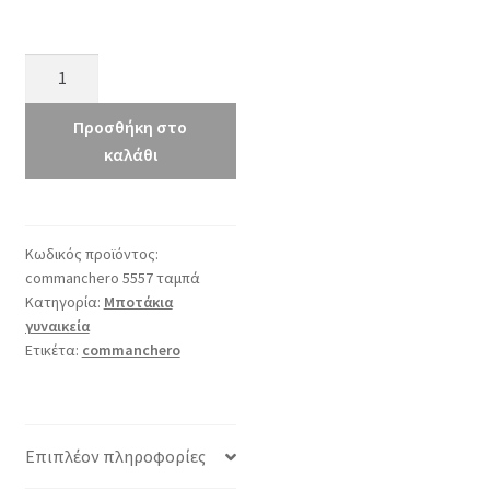
commanchero
5557
ταμπά
Προσθήκη στο
ποσότητα
καλάθι
Κωδικός προϊόντος:
commanchero 5557 ταμπά
Κατηγορία:
Μποτάκια
γυναικεία
Ετικέτα:
commanchero
Επιπλέον πληροφορίες