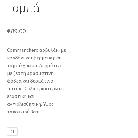
ταμπά
€
89.00
Commanchero αρβυλάκι με
κορδόνι και φερμουάρ σε
ταμπά χρώμα. Δερμάτινο
με ζεστή υφασμάτινη
φόδρα και δερμάτινο
πατάκι. Σόλα τρακτερωτή
ελαστική και
αντιολισθητική. Ύψος
τακουνιού 3cm.
41