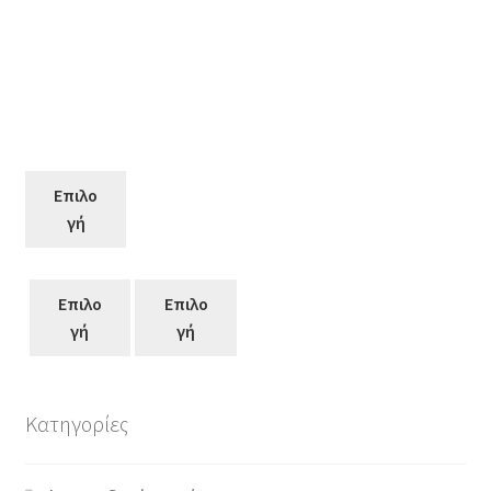
Επιλο
γή
Επιλο
Επιλο
γή
γή
Κατηγορίες
Αυτό
το