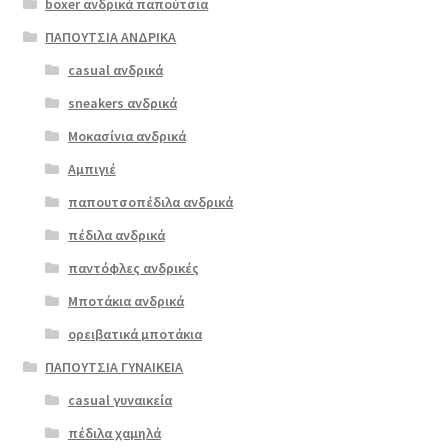
boxer ανδρικά παπούτσια
προϊόν
έχει
ΠΑΠΟΥΤΣΙΑ ΑΝΔΡΙΚΑ
πολλαπλές
casual ανδρικά
commancher
παραλλαγές.
o 5481
sneakers ανδρικά
Οι
μπορντώ
επιλογές
Μοκασίνια ανδρικά
ΠΡΟΣΦΟΡΆ!
μπορούν
Αμπιγιέ
να
€
89.00
παπουτσοπέδιλα ανδρικά
επιλεγούν
Original
Η
€
72.00
στη
πέδιλα ανδρικά
price
τρέχουσα
σελίδα
was:
τιμή
παντόφλες ανδρικές
του
€89.00.
είναι:
Μποτάκια ανδρικά
προϊόντος
€72.00.
ορειβατικά μποτάκια
ΠΑΠΟΥΤΣΙΑ ΓΥΝΑΙΚΕΙΑ
casual γυναικεία
πέδιλα χαμηλά