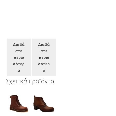
Διαβά
Διαβά
στε
στε
περισ
περισ
σότερ
σότερ
α
α
Σχετικά προϊόντα
Αυτό
Αυτό
Αυτό
το
το
το
προϊόν
προϊόν
προϊόν
έχει
έχει