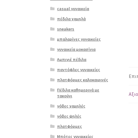
casual γυναικεία
πέδιλα χαμηλά
sneakers
μπαλαρίνες γυναικείες
γυναικεία μοκασίνια
Αμπιγιέ πέδιλα
παντόφλες γυναικείες
Επι
πλατφόρμες καλοκαιρινές
Πέδιλα καθημερινά με
Αξιο
τακούνι
γόβες χαμηλές
γόβες ψηλές
πλατφόρμες
Μπότες γυναικείες