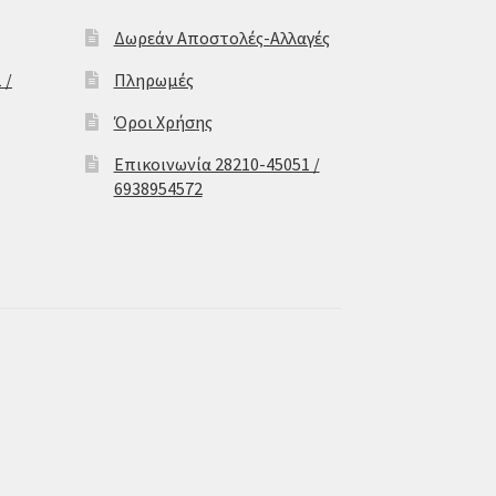
Δωρεάν Αποστολές-Αλλαγές
 /
Πληρωμές
Όροι Χρήσης
Επικοινωνία 28210-45051 /
6938954572