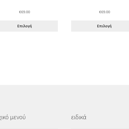
του
όντος
προϊόντος
€
69.00
€
69.00
Επιλογή
Επιλογή
ικό μενού
ειδικά