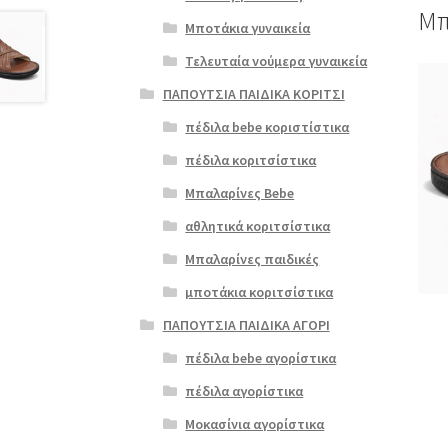
Μπ
Μποτάκια γυναικεία
Τελευταία νούμερα γυναικεία
Αυτό
ΠΑΠΟΥΤΣΙΑ ΠΑΙΔΙΚΑ ΚΟΡΙΤΣΙ
το
προϊ
πέδιλα bebe κοριστίστικα
έχει
πέδιλα κοριτσίστικα
πολλ
παρα
Μπαλαρίνες Bebe
Οι
αθλητικά κοριτσίστικα
επιλ
μπορ
Μπαλαρίνες παιδικές
να
μποτάκια κοριτσίστικα
επιλ
στη
ΠΑΠΟΥΤΣΙΑ ΠΑΙΔΙΚΑ ΑΓΟΡΙ
σελί
πέδιλα bebe αγορίστικα
του
προϊ
πέδιλα αγορίστικα
Μοκασίνια αγορίστικα