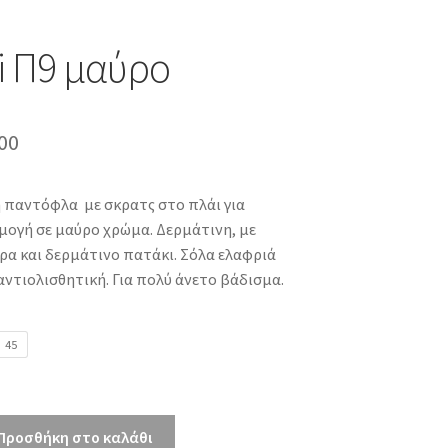
i Π9 μαύρο
inal
Η
00
e
τρέχουσα
ή παντόφλα με σκρατς στο πλάι για
τιμή
μογή σε μαύρο χρώμα. Δερμάτινη, με
00.
είναι:
α και δερμάτινο πατάκι. Σόλα ελαφριά
αντιολισθητική. Για πολύ άνετο βάδισμα.
€49.00.
45
Προσθήκη στο καλάθι