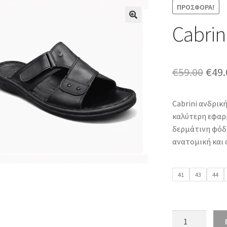
ΠΡΟΣΦΟΡΆ!
Cabrin
Orig
€
59.00
€
49.
pric
Cabrini ανδρικ
was:
καλύτερη εφαρ
€59.
δερμάτινη φόδρ
ανατομική και 
41
43
44
Cabrini