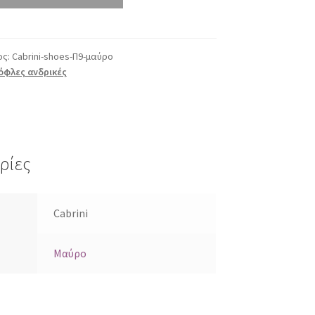
ος:
Cabrini-shoes-Π9-μαύρο
όφλες ανδρικές
ρίες
Cabrini
Μαύρο