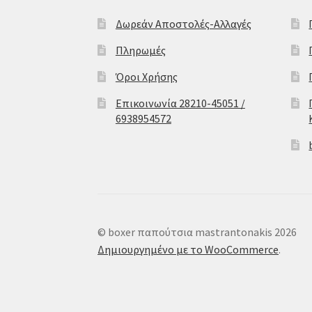
Δωρεάν Αποστολές-Αλλαγές
Πληρωμές
Όροι Χρήσης
Επικοινωνία 28210-45051 /
6938954572
© boxer παπούτσια mastrantonakis 2026
Δημιουργημένο με το WooCommerce
.