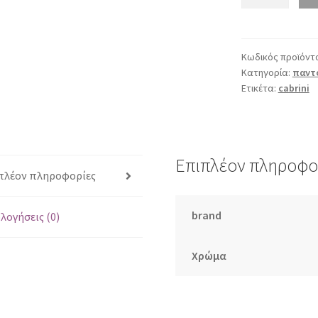
Π9
μαύρο
ποσότητα
Κωδικός προϊόντ
Κατηγορία:
παντ
Ετικέτα:
cabrini
Επιπλέον πληροφο
πλέον πληροφορίες
brand
λογήσεις (0)
Χρώμα