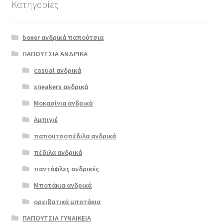
Κατηγορίες
Αυτό
το
boxer ανδρικά παπούτσια
προϊόν
έχει
ΠΑΠΟΥΤΣΙΑ ΑΝΔΡΙΚΑ
πολλαπλές
casual ανδρικά
boxer 82643
παραλλαγές.
ταμπά
sneakers ανδρικά
Οι
επιλογές
Μοκασίνια ανδρικά
ΠΡΟΣΦΟΡΆ!
μπορούν
Αμπιγιέ
€
65.00
να
παπουτσοπέδιλα ανδρικά
Original
Η
€
49.00
επιλεγούν
price
τρέχουσα
στη
πέδιλα ανδρικά
was:
τιμή
σελίδα
παντόφλες ανδρικές
€65.00.
είναι:
του
Μποτάκια ανδρικά
€49.00.
προϊόντος
ορειβατικά μποτάκια
ΠΑΠΟΥΤΣΙΑ ΓΥΝΑΙΚΕΙΑ