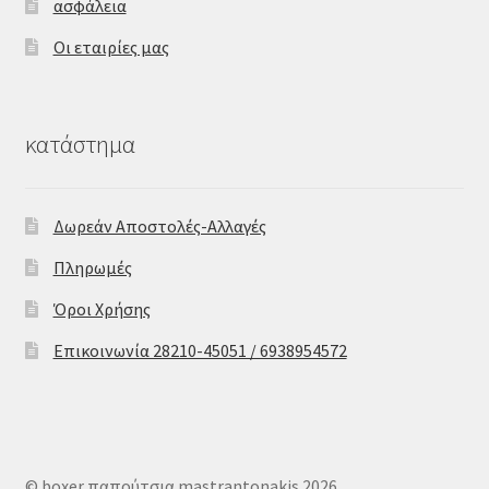
ασφάλεια
Οι εταιρίες μας
κατάστημα
Δωρεάν Αποστολές-Αλλαγές
Πληρωμές
Όροι Χρήσης
Επικοινωνία 28210-45051 / 6938954572
© boxer παπούτσια mastrantonakis 2026