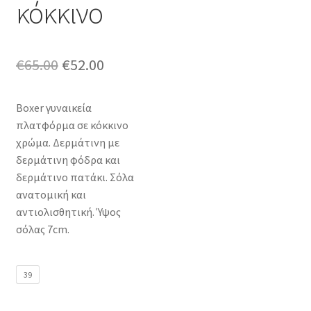
κόκκινο
Original
Η
€
65.00
€
52.00
price
τρέχουσα
Boxer γυναικεία
was:
τιμή
πλατφόρμα σε κόκκινο
€65.00.
είναι:
χρώμα. Δερμάτινη με
δερμάτινη φόδρα και
€52.00.
δερμάτινο πατάκι. Σόλα
ανατομική και
αντιολισθητική. Ύψος
σόλας 7cm.
39