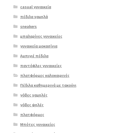
casual γυναικεία
πέδιλα χαμηλά
sneakers
μπαλαρίνες γυναικείες
γυναικεία μοκασίνια
Αμπιγιέ πέδιλα
παντόφλες γυναικείες
πλατφόρμες καλοκαιρινές
Πέδιλα καθημερινά με τακούνι
γόβες χαμηλές
γόβες ψηλές
Επιλο
πλατφόρμες
γή
Μπότες γυναικείες