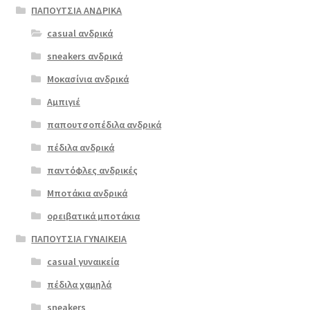
έχει
ΠΑΠΟΥΤΣΙΑ ΑΝΔΡΙΚΑ
πολλαπλές
casual ανδρικά
boxer 52822
παραλλαγές.
μπορντώ
sneakers ανδρικά
Οι
επιλογές
Μοκασίνια ανδρικά
ΠΡΟΣΦΟΡΆ!
μπορούν
Αμπιγιέ
€
79.00
να
παπουτσοπέδιλα ανδρικά
Original
Η
€
63.00
επιλεγούν
price
τρέχουσα
στη
πέδιλα ανδρικά
was:
τιμή
σελίδα
παντόφλες ανδρικές
€79.00.
είναι:
του
Μποτάκια ανδρικά
€63.00.
προϊόντος
ορειβατικά μποτάκια
ΠΑΠΟΥΤΣΙΑ ΓΥΝΑΙΚΕΙΑ
casual γυναικεία
πέδιλα χαμηλά
sneakers