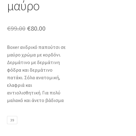
μαύρο
Original
Η
€
99.00
€
80.00
price
τρέχουσα
Boxer ανδρικό παπούτσι σε
was:
τιμή
μαύρο χρώμα με κορδόνι.
€99.00.
είναι:
Δερμάτινο με δερμάτινη
φόδρα και δερμάτινο
€80.00.
πατάκι. Σόλα ανατομική,
ελαφριά και
αντιολισθητική. Για πολύ
μαλακό και άνετο βάδισμα
39