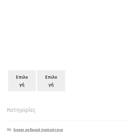
Επιλο
Επιλο
γή
γή
Κατηγορίες
Αυτό
το
boxer ανδρικά παπούτσια
προϊόν