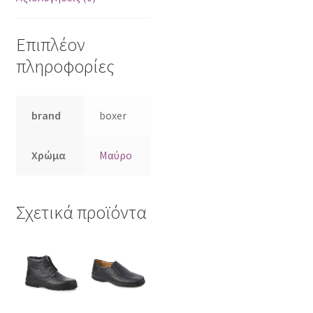
Επιπλέον
πληροφορίες
brand
boxer
Χρώμα
Μαύρο
Σχετικά προϊόντα
Αυτό
Αυτό
το
το
προϊόν
προϊόν
έχει
έχει