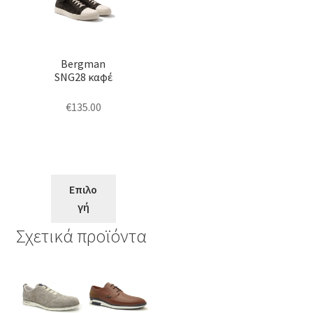
προϊόν
έχει
πολλαπλές
Bergman
παραλλαγές.
SNG28 καφέ
Οι
επιλογές
€
135.00
μπορούν
να
επιλεγούν
στη
Επιλο
σελίδα
γή
του
προϊόντος
Σχετικά προϊόντα
Αυτό
Αυτό
το
το
προϊόν
προϊόν