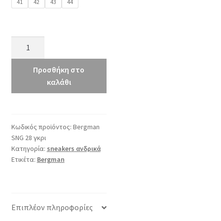
41
42
43
44
Bergman
SNG
28
Προσθήκη στο
γκρι
καλάθι
ποσότητα
Κωδικός προϊόντος:
Bergman
SNG 28 γκρι
Κατηγορία:
sneakers ανδρικά
Ετικέτα:
Bergman
Επιπλέον πληροφορίες