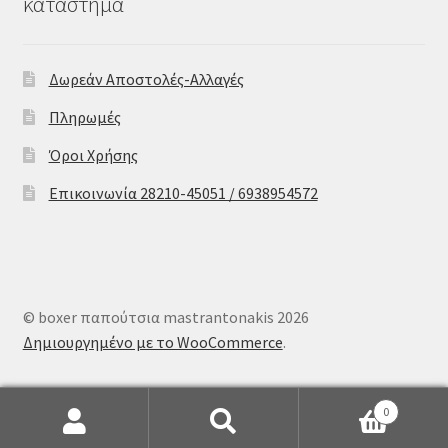
κατάστημα
Δωρεάν Αποστολές-Αλλαγές
Πληρωμές
Όροι Χρήσης
Επικοινωνία 28210-45051 / 6938954572
© boxer παπούτσια mastrantonakis 2026
Δημιουργημένο με το WooCommerce
.
0
Αναζήτηση
Αναζήτηση