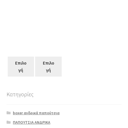
Επιλο
Επιλο
γή
γή
Κατηγορίες
Αυτό
το
boxer ανδρικά παπούτσια
προϊόν
έχει
ΠΑΠΟΥΤΣΙΑ ΑΝΔΡΙΚΑ