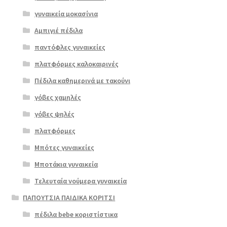
γυναικεία μοκασίνια
Αμπιγιέ πέδιλα
παντόφλες γυναικείες
πλατφόρμες καλοκαιρινές
Πέδιλα καθημερινά με τακούνι
Επιλο
γόβες χαμηλές
γή
γόβες ψηλές
πλατφόρμες
Μπότες γυναικείες
Μποτάκια γυναικεία
Τελευταία νούμερα γυναικεία
ΠΑΠΟΥΤΣΙΑ ΠΑΙΔΙΚΑ ΚΟΡΙΤΣΙ
πέδιλα bebe κοριστίστικα