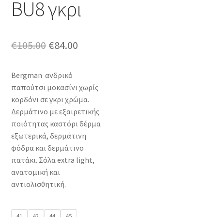
BU8 γκρι
Original
Η
€
105.00
€
84.00
price
τρέχουσα
Bergman ανδρικό
was:
τιμή
παπούτσι μοκασίνι χωρίς
€105.00.
είναι:
κορδόνι σε γκρι χρώμα.
Δερμάτινο με εξαιρετικής
€84.00.
ποιότητας καστόρι δέρμα
εξωτερικά, δερμάτινη
φόδρα και δερμάτινο
πατάκι. Σόλα extra light,
ανατομική και
αντιολισθητική.
41
42
44
45