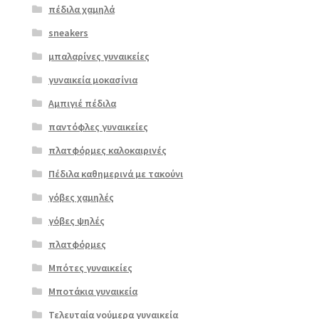
πέδιλα χαμηλά
sneakers
μπαλαρίνες γυναικείες
γυναικεία μοκασίνια
Αμπιγιέ πέδιλα
παντόφλες γυναικείες
πλατφόρμες καλοκαιρινές
Πέδιλα καθημερινά με τακούνι
γόβες χαμηλές
γόβες ψηλές
Επιλο
πλατφόρμες
γή
Μπότες γυναικείες
Μποτάκια γυναικεία
Τελευταία νούμερα γυναικεία