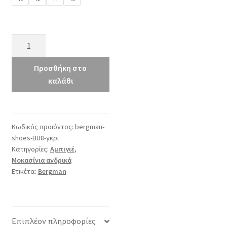
Bergman
BU8
γκρι
Προσθήκη στο
ποσότητα
καλάθι
Κωδικός προϊόντος:
bergman-
shoes-BU8-γκρι
Κατηγορίες:
Αμπιγιέ
,
Μοκασίνια ανδρικά
Ετικέτα:
Bergman
Επιπλέον πληροφορίες