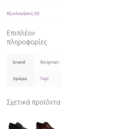
Αξιολογήσεις (0)
Επιπλέον
πληροφορίες
brand
Bergman
Χρώμα
Γκρί
Σχετικά προϊόντα
Αυτό
Αυτό
το
το