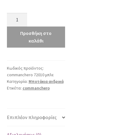
commanchero
72010
μπλε
Προσθήκη στο
ποσότητα
καλάθι
Κωδικός προϊόντος:
commanchero 72010 μπλε
Κατηγορία:
Μποτάκια ανδρικά
Ετικέτα:
commanchero
Επιπλέον πληροφορίες
Αξιολογήσεις (0)