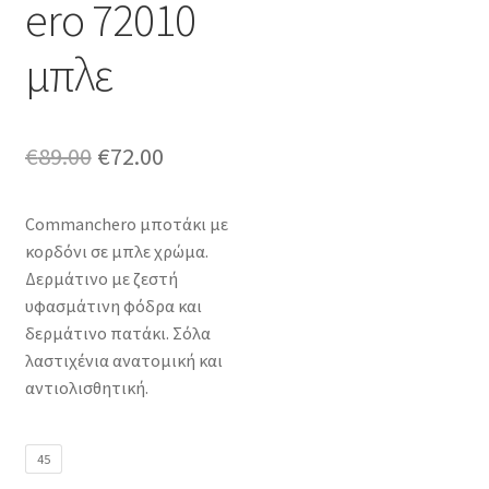
ero 72010
μπλε
Original
Η
€
89.00
€
72.00
price
τρέχουσα
Commanchero μποτάκι με
was:
τιμή
κορδόνι σε μπλε χρώμα.
€89.00.
είναι:
Δερμάτινο με ζεστή
υφασμάτινη φόδρα και
€72.00.
δερμάτινο πατάκι. Σόλα
λαστιχένια ανατομική και
αντιολισθητική.
45