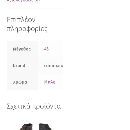
Επιπλέον
πληροφορίες
Μέγεθος
45
brand
commanchero
Χρώμα
Μπλε
Σχετικά προϊόντα
Αυτό
Αυτό
το
το