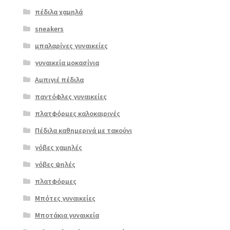
πέδιλα χαμηλά
sneakers
μπαλαρίνες γυναικείες
γυναικεία μοκασίνια
Αμπιγιέ πέδιλα
παντόφλες γυναικείες
πλατφόρμες καλοκαιρινές
Πέδιλα καθημερινά με τακούνι
γόβες χαμηλές
γόβες ψηλές
Επιλο
πλατφόρμες
γή
Μπότες γυναικείες
Μποτάκια γυναικεία