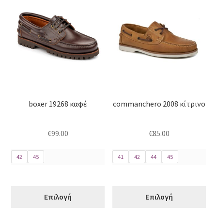
το
το
προϊόν
προϊόν
έχει
έχει
πολλαπλές
πολλαπλές
παραλλαγές.
παραλλαγές.
Οι
Οι
επιλογές
επιλογές
μπορούν
μπορούν
boxer 19268 καφέ
commanchero 2008 κίτρινο
να
να
επιλεγούν
επιλεγούν
στη
στη
€
99.00
€
85.00
σελίδα
σελίδα
του
του
42
45
41
42
44
45
προϊόντος
προϊόντος
Επιλογή
Επιλογή