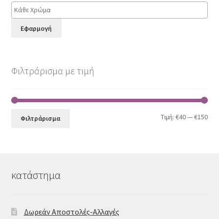
Εφαρμογή
Φιλτράρισμα με τιμή
Ελά
Μέγ
Τιμή:
€40
—
€150
Φιλτράρισμα
τιμ
τιμ
κατάστημα
Δωρεάν Αποστολές-Αλλαγές