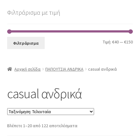
casual ανδρικά
Φιλτράρισμα με τιμή
Μποτάκια ανδρικά
sneakers ανδρικά
Ελά
Μέγ
Τιμή:
€40
—
€150
Φιλτράρισμα
τιμ
τιμ
Αμπιγιέ
Αρχική σελίδα
ΠΑΠΟΥΤΣΙΑ ΑΝΔΡΙΚΑ
casual ανδρικά
ορειβατικά μποτάκια
casual ανδρικά
Μοκασίνια ανδρικά
παπουτσοπέδιλα ανδρικά
πέδιλα ανδρικά
Sorted
Βλέπετε 1–20 από 122 αποτελέσματα
by
latest