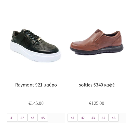
Αυτό
Αυτό
το
το
προϊόν
προϊόν
έχει
έχει
πολλαπλές
πολλαπλές
παραλλαγές.
παραλλαγές.
Οι
Οι
επιλογές
επιλογές
μπορούν
μπορούν
Raymont 921 μαύρο
softies 6340 καφέ
να
να
επιλεγούν
επιλεγούν
στη
στη
€
145.00
€
125.00
σελίδα
σελίδα
του
του
41
42
43
45
41
42
43
44
46
προϊόντος
προϊόντος