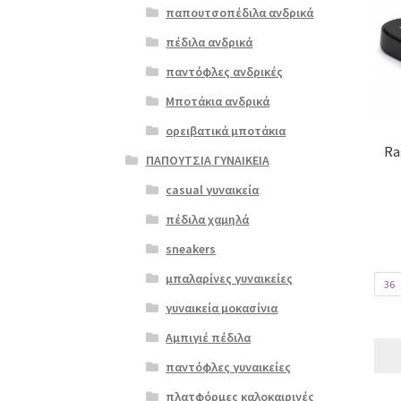
παπουτσοπέδιλα ανδρικά
προϊ
έχει
πέδιλα ανδρικά
πολλ
παντόφλες ανδρικές
παρα
Οι
Μποτάκια ανδρικά
επιλ
ορειβατικά μποτάκια
μπορ
Ra
να
ΠΑΠΟΥΤΣΙΑ ΓΥΝΑΙΚΕΙΑ
επιλ
casual γυναικεία
στη
σελί
πέδιλα χαμηλά
του
sneakers
προϊ
μπαλαρίνες γυναικείες
36
γυναικεία μοκασίνια
Αμπιγιέ πέδιλα
παντόφλες γυναικείες
πλατφόρμες καλοκαιρινές