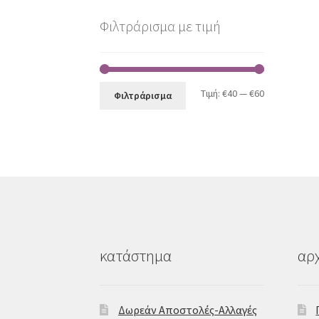
Φιλτράρισμα με τιμή
Ελάχιστη
Μέγιστη
Τιμή:
€40
—
€60
Φιλτράρισμα
τιμή
τιμή
κατάστημα
αρχ
Δωρεάν Αποστολές-Αλλαγές