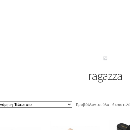
ragazza
Προβάλλονται όλα - 6 αποτελ
Αυτό
Αυτό
το
το