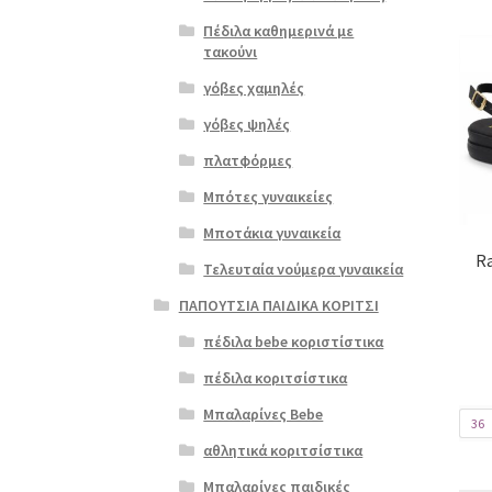
Πέδιλα καθημερινά με
Αυτό
τακούνι
το
γόβες χαμηλές
προϊ
έχει
γόβες ψηλές
πολλ
πλατφόρμες
παρα
Οι
Μπότες γυναικείες
επιλ
Μποτάκια γυναικεία
μπορ
R
να
Τελευταία νούμερα γυναικεία
επιλ
ΠΑΠΟΥΤΣΙΑ ΠΑΙΔΙΚΑ ΚΟΡΙΤΣΙ
στη
σελί
πέδιλα bebe κοριστίστικα
του
πέδιλα κοριτσίστικα
προϊ
Μπαλαρίνες Bebe
36
αθλητικά κοριτσίστικα
Μπαλαρίνες παιδικές