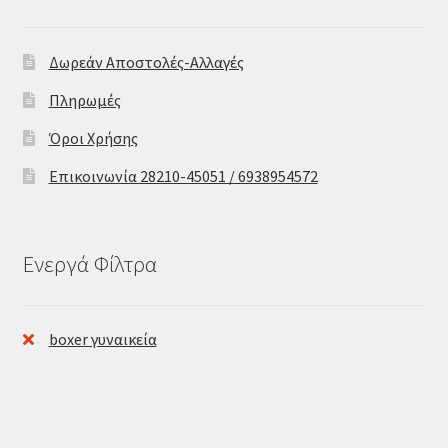
Δωρεάν Αποστολές-Αλλαγές
Πληρωμές
Όροι Χρήσης
Επικοινωνία 28210-45051 / 6938954572
Ενεργά Φίλτρα
boxer γυναικεία