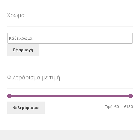
Χρώμα
Εφαρμογή
Φιλτράρισμα με τιμή
Ελά
Μέγ
Τιμή:
€0
—
€150
Φιλτράρισμα
τιμ
τιμ