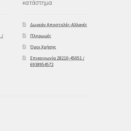
κατάστημα
Δωρεάν Αποστολές-Αλλαγές
 /
Πληρωμές
Όροι Χρήσης
Επικοινωνία 28210-45051 /
6938954572